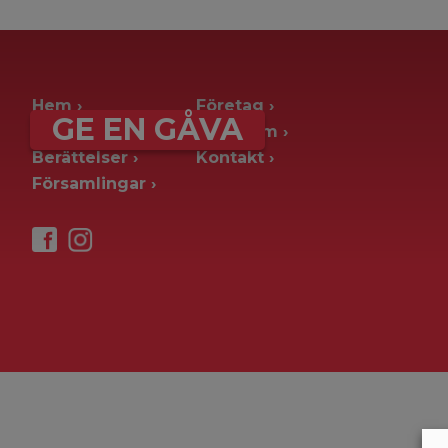
archive page -> ie. old blog posts
Hem
Företag
GE EN GÅVA
Ge en gåva
Pressrum
Berättelser
Kontakt
Församlingar