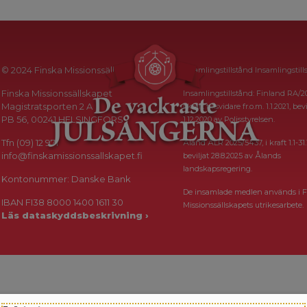
© 2024 Finska Missionssällskapet
Insamlingstillstånd Insamlingstill
Finska Missionssällskapet
Insamlingstillstånd: Finland RA/2
Magistratsporten 2 A
i kraft tillsvidare fr.o.m. 1.1.2021, bevi
PB 56, 00241 HELSINGFORS
1.12.2020 av Polisstyrelsen.
Tfn (09) 12 971
Åland ÅLR 2025/5437, i kraft 1.1-31.
info@finskamissionssallskapet.fi
beviljat 28.8.2025 av Ålands
landskapsregering.
Kontonummer: Danske Bank
De insamlade medlen används i F
IBAN FI38 8000 1400 1611 30
Missionssällskapets utrikesarbete.
Läs dataskyddsbeskrivning ›