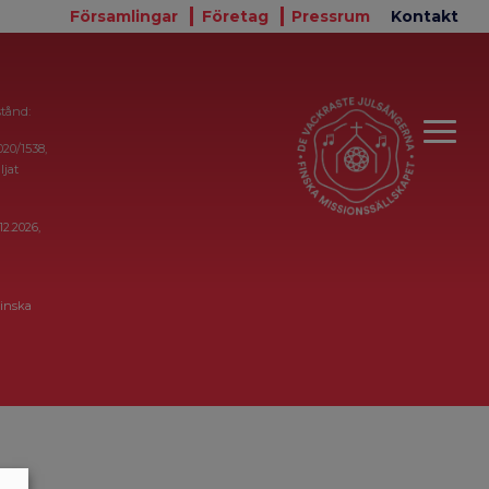
Församlingar
Företag
Pressrum
Kontakt
stånd:
020/1538,
ljat
12.2026,
inska