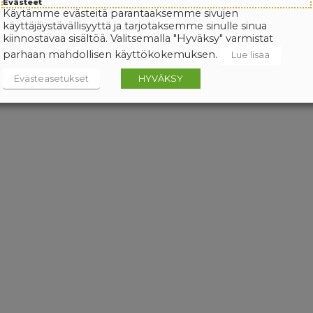
Evästeet
Käytämme evästeitä parantaaksemme sivujen
käyttäjäystävällisyyttä ja tarjotaksemme sinulle sinua
kiinnostavaa sisältöä. Valitsemalla "Hyväksy" varmistat
parhaan mahdollisen käyttökokemuksen.
Lue lisää
Evästeasetukset
HYVÄKSY