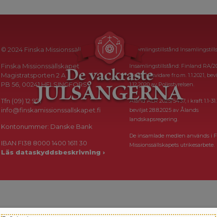
© 2024 Finska Missionssällskapet
Insamlingstillstånd Insamlingstill
Finska Missionssällskapet
Insamlingstillstånd: Finland RA/2
Magistratsporten 2 A
i kraft tillsvidare fr.o.m. 1.1.2021, bevi
PB 56, 00241 HELSINGFORS
1.12.2020 av Polisstyrelsen.
Tfn (09) 12 971
Åland ÅLR 2025/5437, i kraft 1.1-31.
info@finskamissionssallskapet.fi
beviljat 28.8.2025 av Ålands
landskapsregering.
Kontonummer: Danske Bank
De insamlade medlen används i F
IBAN FI38 8000 1400 1611 30
Missionssällskapets utrikesarbete.
Läs dataskyddsbeskrivning ›