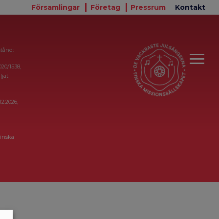
Församlingar
Företag
Pressrum
Kontakt
stånd:
020/1538,
ljat
12.2026,
inska