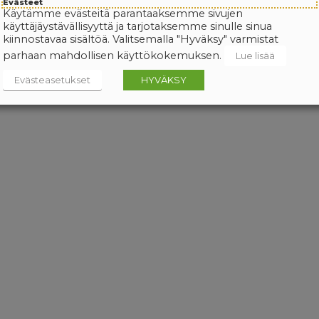
Evästeet
Käytämme evästeitä parantaaksemme sivujen
käyttäjäystävällisyyttä ja tarjotaksemme sinulle sinua
kiinnostavaa sisältöä. Valitsemalla "Hyväksy" varmistat
parhaan mahdollisen käyttökokemuksen.
Lue lisää
Evästeasetukset
HYVÄKSY