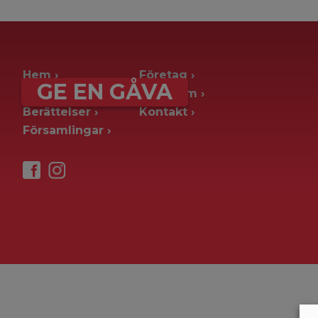
archive page -> ie. old blog posts
Hem
Företag
GE EN GÅVA
Ge en gåva
Pressrum
Berättelser
Kontakt
Församlingar