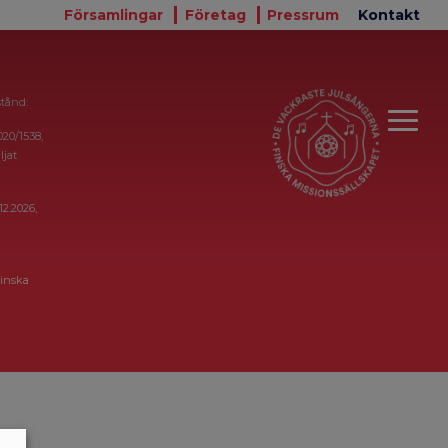
Församlingar
Företag
Pressrum
Kontakt
stånd:
020/1538,
ljat
12.2026,
inska