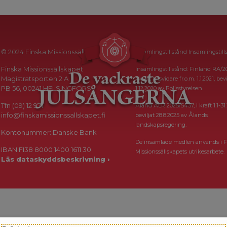
© 2024 Finska Missionssällskapet
Insamlingstillstånd Insamlingstill
Finska Missionssällskapet
Insamlingstillstånd: Finland RA/2
Magistratsporten 2 A
i kraft tillsvidare fr.o.m. 1.1.2021, bevi
PB 56, 00241 HELSINGFORS
1.12.2020 av Polisstyrelsen.
Tfn (09) 12 971
Åland ÅLR 2025/5437, i kraft 1.1-31.
info@finskamissionssallskapet.fi
beviljat 28.8.2025 av Ålands
landskapsregering.
Kontonummer: Danske Bank
De insamlade medlen används i F
IBAN FI38 8000 1400 1611 30
Missionssällskapets utrikesarbete.
Läs dataskyddsbeskrivning ›