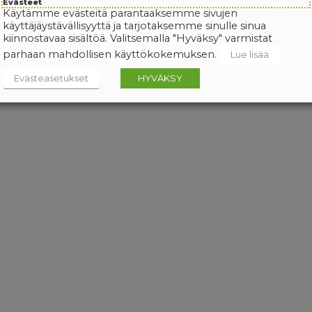
Evästeet
Käytämme evästeitä parantaaksemme sivujen
käyttäjäystävällisyyttä ja tarjotaksemme sinulle sinua
kiinnostavaa sisältöä. Valitsemalla "Hyväksy" varmistat
parhaan mahdollisen käyttökokemuksen.
Lue lisää
Evästeasetukset
HYVÄKSY