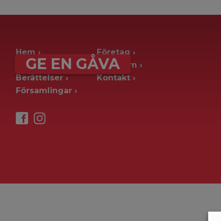
archive page -> ie. old blog posts
Hem
Företag
GE EN GÅVA
Ge en gåva
Pressrum
Berättelser
Kontakt
Församlingar