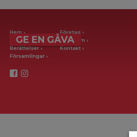
archive page -> ie. old blog posts
Hem
Företag
GE EN GÅVA
Ge en gåva
Pressrum
Berättelser
Kontakt
Församlingar