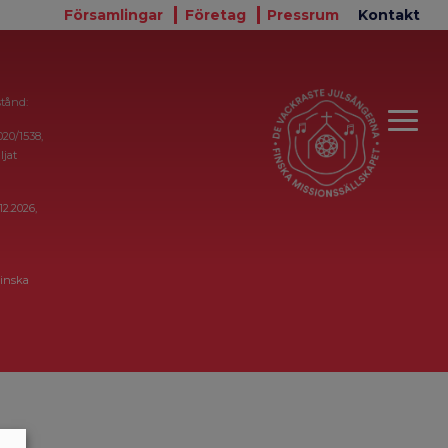
Församlingar
Företag
Pressrum
Kontakt
stånd:
020/1538,
ljat
12.2026,
inska