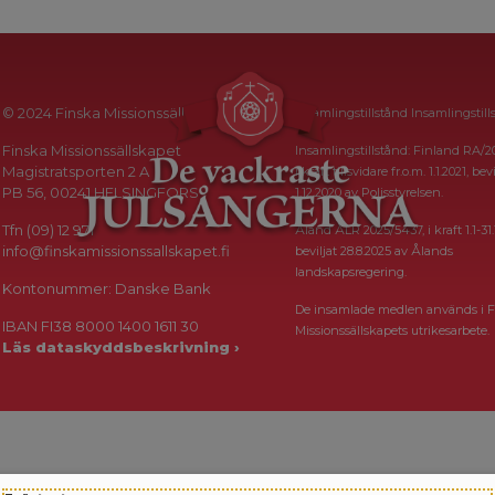
© 2024 Finska Missionssällskapet
Insamlingstillstånd Insamlingstill
Finska Missionssällskapet
Insamlingstillstånd: Finland RA/2
Magistratsporten 2 A
i kraft tillsvidare fr.o.m. 1.1.2021, bevi
PB 56, 00241 HELSINGFORS
1.12.2020 av Polisstyrelsen.
Tfn (09) 12 971
Åland ÅLR 2025/5437, i kraft 1.1-31.
info@finskamissionssallskapet.fi
beviljat 28.8.2025 av Ålands
landskapsregering.
Kontonummer: Danske Bank
De insamlade medlen används i F
IBAN FI38 8000 1400 1611 30
Missionssällskapets utrikesarbete.
Läs dataskyddsbeskrivning ›