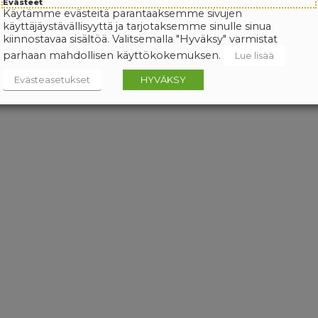
Evästeet
Käytämme evästeitä parantaaksemme sivujen
käyttäjäystävällisyyttä ja tarjotaksemme sinulle sinua
kiinnostavaa sisältöä. Valitsemalla "Hyväksy" varmistat
parhaan mahdollisen käyttökokemuksen.
Lue lisää
Evästeasetukset
HYVÄKSY