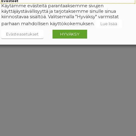
Evästeet
Käytämme evästeitä parantaaksemme sivujen
käyttäjäystävällisyyttä ja tarjotaksemme sinulle sinua
kiinnostavaa sisältöä. Valitsemalla "Hyväksy" varmistat
parhaan mahdollisen käyttökokemuksen.
Lue lisää
Evästeasetukset
HYVÄKSY