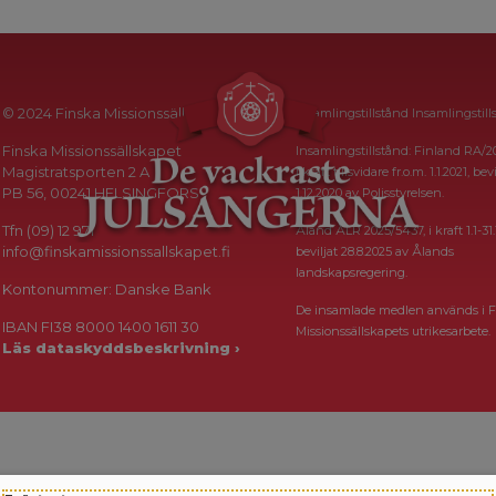
© 2024 Finska Missionssällskapet
Insamlingstillstånd Insamlingstill
Finska Missionssällskapet
Insamlingstillstånd: Finland RA/2
Magistratsporten 2 A
i kraft tillsvidare fr.o.m. 1.1.2021, bevi
PB 56, 00241 HELSINGFORS
1.12.2020 av Polisstyrelsen.
Tfn (09) 12 971
Åland ÅLR 2025/5437, i kraft 1.1-31.
info@finskamissionssallskapet.fi
beviljat 28.8.2025 av Ålands
landskapsregering.
Kontonummer: Danske Bank
De insamlade medlen används i F
IBAN FI38 8000 1400 1611 30
Missionssällskapets utrikesarbete.
Läs dataskyddsbeskrivning ›