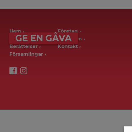
archive page -> ie. old blog posts
Hem
Företag
GE EN GÅVA
Ge en gåva
Pressrum
Berättelser
Kontakt
Församlingar