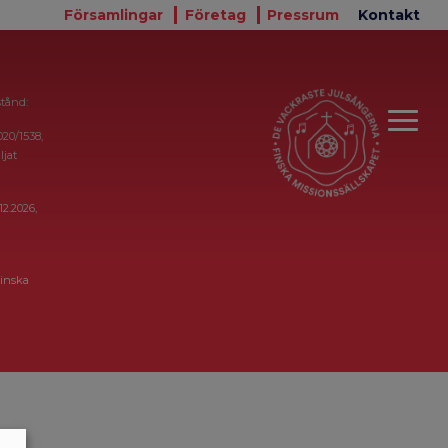
Församlingar
Företag
Pressrum
Kontakt
stånd:
020/1538,
ljat
12.2026,
inska