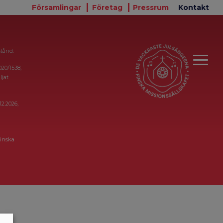
Församlingar
Företag
Pressrum
Kontakt
stånd:
020/1538,
ljat
12.2026,
inska