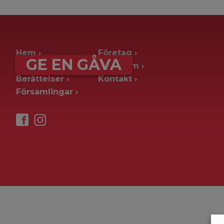
archive page -> ie. old blog posts
Hem
Företag
GE EN GÅVA
Ge en gåva
Pressrum
Berättelser
Kontakt
Församlingar