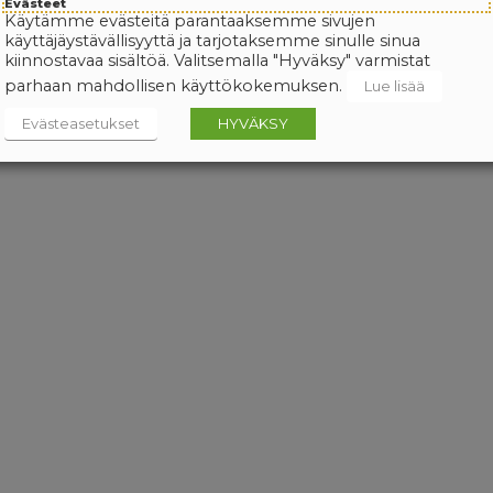
Evästeet
Käytämme evästeitä parantaaksemme sivujen
käyttäjäystävällisyyttä ja tarjotaksemme sinulle sinua
kiinnostavaa sisältöä. Valitsemalla "Hyväksy" varmistat
parhaan mahdollisen käyttökokemuksen.
Lue lisää
Evästeasetukset
HYVÄKSY