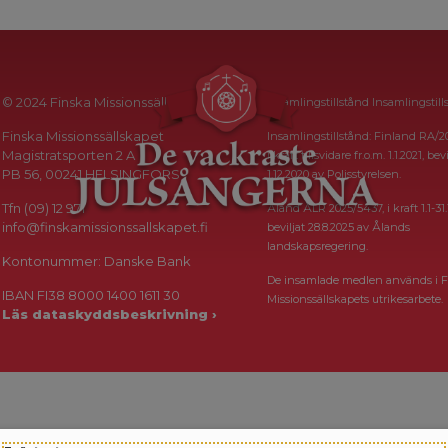
© 2024 Finska Missionssällskapet
Insamlingstillstånd Insamlingstill
Finska Missionssällskapet
Insamlingstillstånd: Finland RA/2
Magistratsporten 2 A
i kraft tillsvidare fr.o.m. 1.1.2021, bevi
PB 56, 00241 HELSINGFORS
1.12.2020 av Polisstyrelsen.
Tfn (09) 12 971
Åland ÅLR 2025/5437, i kraft 1.1-31.
info@finskamissionssallskapet.fi
beviljat 28.8.2025 av Ålands
landskapsregering.
Kontonummer: Danske Bank
De insamlade medlen används i F
IBAN FI38 8000 1400 1611 30
Missionssällskapets utrikesarbete.
Läs dataskyddsbeskrivning ›