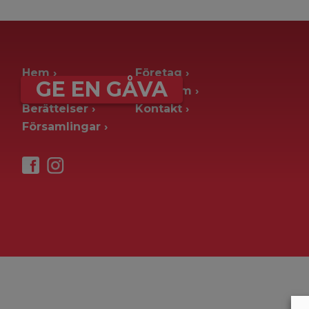
archive page -> ie. old blog posts
Hem
Företag
GE EN GÅVA
Ge en gåva
Pressrum
Berättelser
Kontakt
Församlingar