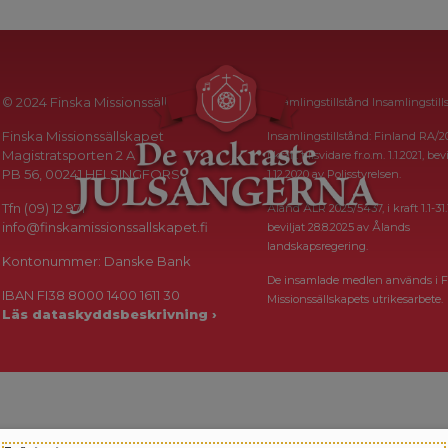
© 2024 Finska Missionssällskapet
Insamlingstillstånd Insamlingstill
Finska Missionssällskapet
Insamlingstillstånd: Finland RA/2
Magistratsporten 2 A
i kraft tillsvidare fr.o.m. 1.1.2021, bevi
PB 56, 00241 HELSINGFORS
1.12.2020 av Polisstyrelsen.
Tfn (09) 12 971
Åland ÅLR 2025/5437, i kraft 1.1-31.
info@finskamissionssallskapet.fi
beviljat 28.8.2025 av Ålands
landskapsregering.
Kontonummer: Danske Bank
De insamlade medlen används i F
IBAN FI38 8000 1400 1611 30
Missionssällskapets utrikesarbete.
Läs dataskyddsbeskrivning ›