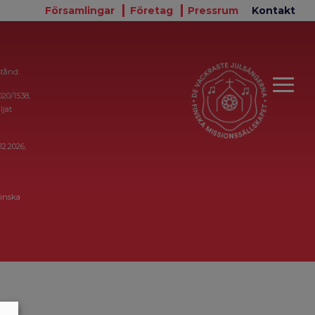
Församlingar
Företag
Pressrum
Kontakt
stånd:
020/1538,
ljat
12.2026,
inska