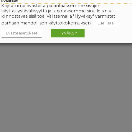
Evästeet
Käytämme evästeitä parantaaksemme sivujen
käyttäjäystävällisyyttä ja tarjotaksemme sinulle sinua
kiinnostavaa sisältöä. Valitsemalla "Hyväksy" varmistat
parhaan mahdollisen käyttökokemuksen.
Lue lisää
Evästeasetukset
HYVÄKSY