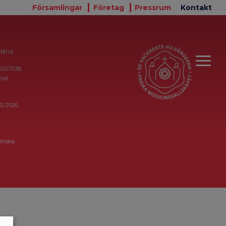
Församlingar
Företag
Pressrum
Kontakt
stånd:
020/1538,
ljat
12.2026,
inska