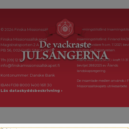
© 2024 Finska Missionssällskapet
Insamlingstillstånd Insamlingstill
Finska Missionssällskapet
Insamlingstillstånd: Finland RA/2
Magistratsporten 2 A
i kraft tillsvidare fr.o.m. 1.1.2021, bevi
PB 56, 00241 HELSINGFORS
1.12.2020 av Polisstyrelsen.
Tfn (09) 12 971
Åland ÅLR 2025/5437, i kraft 1.1-31.
info@finskamissionssallskapet.fi
beviljat 28.8.2025 av Ålands
landskapsregering.
Kontonummer: Danske Bank
De insamlade medlen används i F
IBAN FI38 8000 1400 1611 30
Missionssällskapets utrikesarbete.
Läs dataskyddsbeskrivning ›