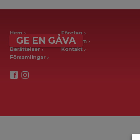
archive page -> ie. old blog posts
Hem
Företag
GE EN GÅVA
Ge en gåva
Pressrum
Berättelser
Kontakt
Församlingar