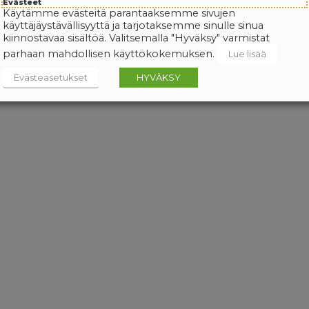
Evästeet
Käytämme evästeitä parantaaksemme sivujen
käyttäjäystävällisyyttä ja tarjotaksemme sinulle sinua
kiinnostavaa sisältöä. Valitsemalla "Hyväksy" varmistat
parhaan mahdollisen käyttökokemuksen.
Lue lisää
Evästeasetukset
HYVÄKSY