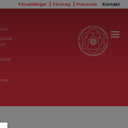
Församlingar
Företag
Pressrum
Kontakt
stånd:
020/1538,
ljat
12.2026,
inska