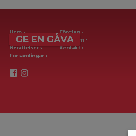
archive page -> ie. old blog posts
Hem
Företag
GE EN GÅVA
Ge en gåva
Pressrum
Berättelser
Kontakt
Församlingar