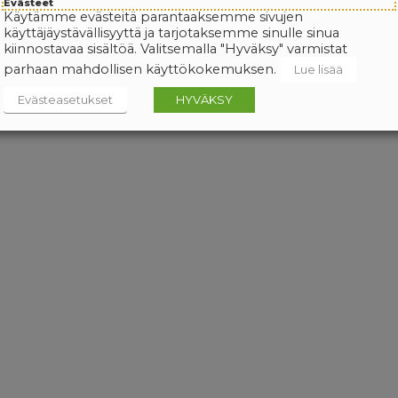
Evästeet
Käytämme evästeitä parantaaksemme sivujen
käyttäjäystävällisyyttä ja tarjotaksemme sinulle sinua
kiinnostavaa sisältöä. Valitsemalla "Hyväksy" varmistat
parhaan mahdollisen käyttökokemuksen.
Lue lisää
Evästeasetukset
HYVÄKSY