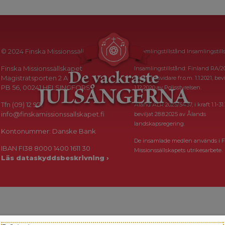
© 2024 Finska Missionssällskapet
Insamlingstillstånd Insamlingstill
Finska Missionssällskapet
Insamlingstillstånd: Finland RA/2
Magistratsporten 2 A
i kraft tillsvidare fr.o.m. 1.1.2021, bevi
PB 56, 00241 HELSINGFORS
1.12.2020 av Polisstyrelsen.
Tfn (09) 12 971
Åland ÅLR 2025/5437, i kraft 1.1-31.
info@finskamissionssallskapet.fi
beviljat 28.8.2025 av Ålands
landskapsregering.
Kontonummer: Danske Bank
De insamlade medlen används i F
IBAN FI38 8000 1400 1611 30
Missionssällskapets utrikesarbete.
Läs dataskyddsbeskrivning ›