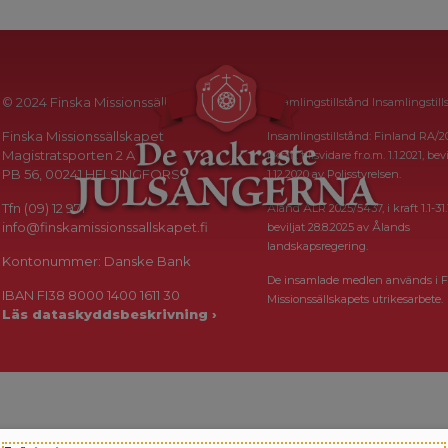
© 2024 Finska Missionssällskapet
Insamlingstillstånd Insamlingstill
Finska Missionssällskapet
Insamlingstillstånd: Finland RA/2
Magistratsporten 2 A
i kraft tillsvidare fr.o.m. 1.1.2021, bevi
PB 56, 00241 HELSINGFORS
1.12.2020 av Polisstyrelsen.
Tfn (09) 12 971
Åland ÅLR 2025/5437, i kraft 1.1-31.
info@finskamissionssallskapet.fi
beviljat 28.8.2025 av Ålands
landskapsregering.
Kontonummer: Danske Bank
De insamlade medlen används i F
IBAN FI38 8000 1400 1611 30
Missionssällskapets utrikesarbete.
Läs dataskyddsbeskrivning ›