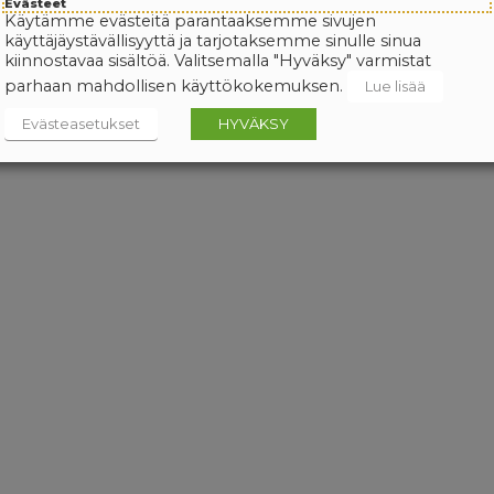
Evästeet
Käytämme evästeitä parantaaksemme sivujen
käyttäjäystävällisyyttä ja tarjotaksemme sinulle sinua
kiinnostavaa sisältöä. Valitsemalla "Hyväksy" varmistat
parhaan mahdollisen käyttökokemuksen.
Lue lisää
Evästeasetukset
HYVÄKSY