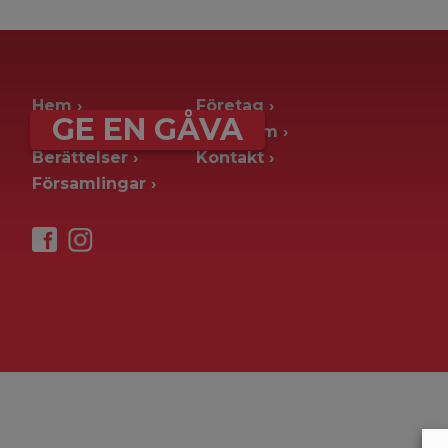
archive page -> ie. old blog posts
Hem
Företag
GE EN GÅVA
Ge en gåva
Pressrum
Berättelser
Kontakt
Församlingar