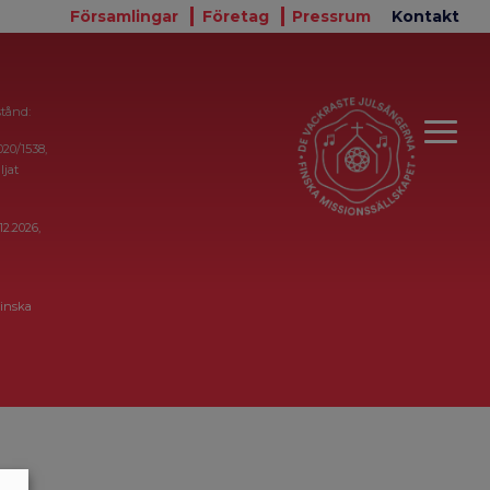
Församlingar
Företag
Pressrum
Kontakt
stånd:
020/1538,
ljat
12.2026,
inska