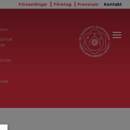
Församlingar
Företag
Pressrum
Kontakt
stånd:
020/1538,
ljat
12.2026,
inska