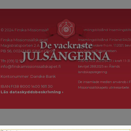
© 2024 Finska Missionssällskapet
Insamlingstillstånd Insamlingstill
Finska Missionssällskapet
Insamlingstillstånd: Finland RA/2
Magistratsporten 2 A
i kraft tillsvidare fr.o.m. 1.1.2021, bevi
PB 56, 00241 HELSINGFORS
1.12.2020 av Polisstyrelsen.
Tfn (09) 12 971
Åland ÅLR 2025/5437, i kraft 1.1-31.
info@finskamissionssallskapet.fi
beviljat 28.8.2025 av Ålands
landskapsregering.
Kontonummer: Danske Bank
De insamlade medlen används i F
IBAN FI38 8000 1400 1611 30
Missionssällskapets utrikesarbete.
Läs dataskyddsbeskrivning ›