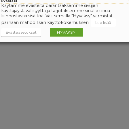
Evästeet
Käytämme evästeitä parantaaksemme sivujen
käyttäjäystävällisyyttä ja tarjotaksemme sinulle sinua
kiinnostavaa sisältöä. Valitsemalla "Hyväksy" varmistat
parhaan mahdollisen käyttökokemuksen.
Lue lisää
Evästeasetukset
HYVÄKSY