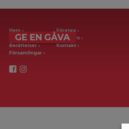
archive page -> ie. old blog posts
Hem
Företag
GE EN GÅVA
Ge en gåva
Pressrum
Berättelser
Kontakt
Församlingar