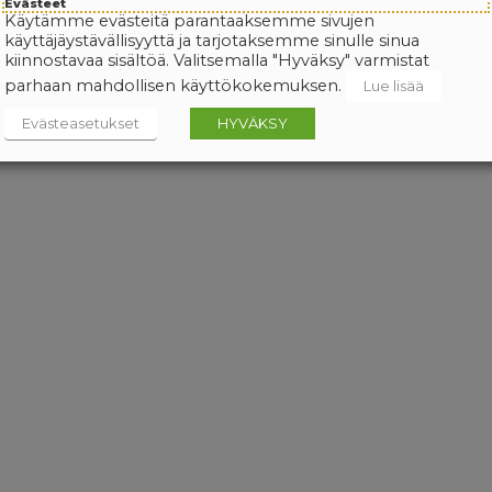
Evästeet
Käytämme evästeitä parantaaksemme sivujen
käyttäjäystävällisyyttä ja tarjotaksemme sinulle sinua
kiinnostavaa sisältöä. Valitsemalla "Hyväksy" varmistat
parhaan mahdollisen käyttökokemuksen.
Lue lisää
Evästeasetukset
HYVÄKSY