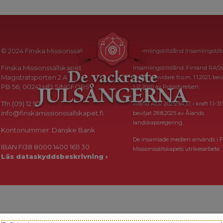
© 2024 Finska Missionssällskapet
Insamlingstillstånd Insamlingstill
Finska Missionssällskapet
Insamlingstillstånd: Finland RA/2
Magistratsporten 2 A
i kraft tillsvidare fr.o.m. 1.1.2021, bevi
PB 56, 00241 HELSINGFORS
1.12.2020 av Polisstyrelsen.
Tfn (09) 12 971
Åland ÅLR 2025/5437, i kraft 1.1-31.
info@finskamissionssallskapet.fi
beviljat 28.8.2025 av Ålands
landskapsregering.
Kontonummer: Danske Bank
De insamlade medlen används i F
IBAN FI38 8000 1400 1611 30
Missionssällskapets utrikesarbete.
Läs dataskyddsbeskrivning ›