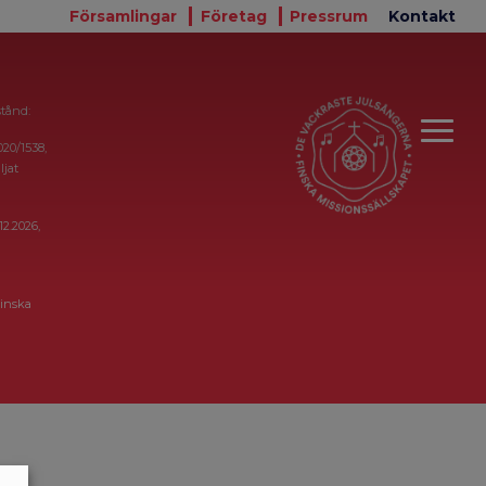
Församlingar
Företag
Pressrum
Kontakt
stånd:
020/1538,
ljat
12.2026,
inska