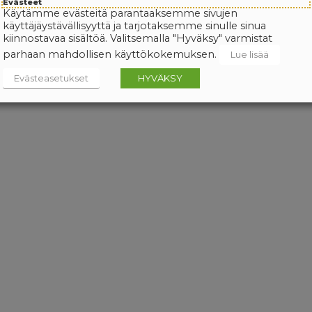
Evästeet
Käytämme evästeitä parantaaksemme sivujen
käyttäjäystävällisyyttä ja tarjotaksemme sinulle sinua
kiinnostavaa sisältöä. Valitsemalla "Hyväksy" varmistat
parhaan mahdollisen käyttökokemuksen.
Lue lisää
Evästeasetukset
HYVÄKSY