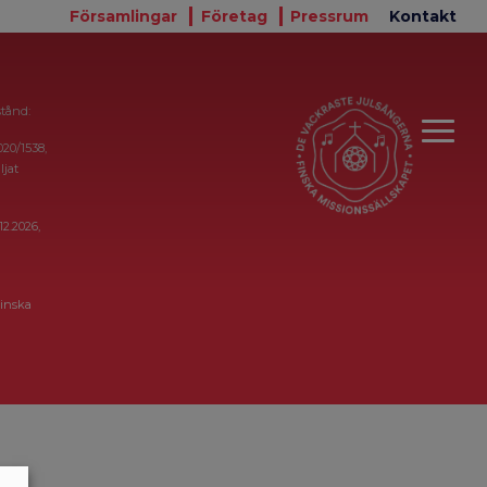
Församlingar
Företag
Pressrum
Kontakt
stånd:
020/1538,
ljat
12.2026,
inska