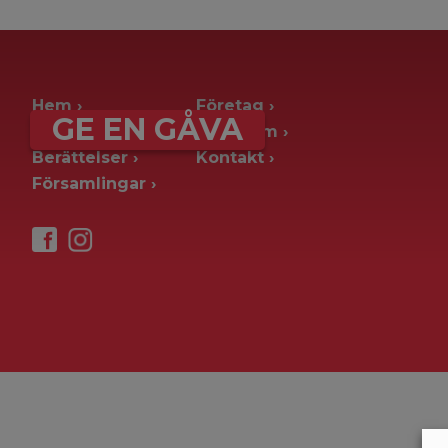
archive page -> ie. old blog posts
Hem
Företag
GE EN GÅVA
Ge en gåva
Pressrum
Berättelser
Kontakt
Församlingar