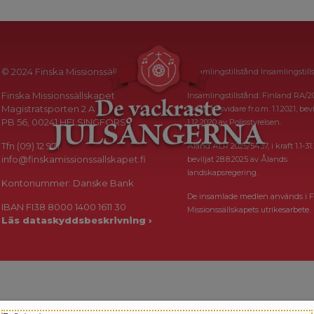
© 2024 Finska Missionssällskapet
Insamlingstillstånd Insamlingstill
Finska Missionssällskapet
Insamlingstillstånd: Finland RA/2
Magistratsporten 2 A
i kraft tillsvidare fr.o.m. 1.1.2021, bevi
PB 56, 00241 HELSINGFORS
1.12.2020 av Polisstyrelsen.
Tfn (09) 12 971
Åland ÅLR 2025/5437, i kraft 1.1-31.
info@finskamissionssallskapet.fi
beviljat 28.8.2025 av Ålands
landskapsregering.
Kontonummer: Danske Bank
De insamlade medlen används i F
IBAN FI38 8000 1400 1611 30
Missionssällskapets utrikesarbete.
Läs dataskyddsbeskrivning ›