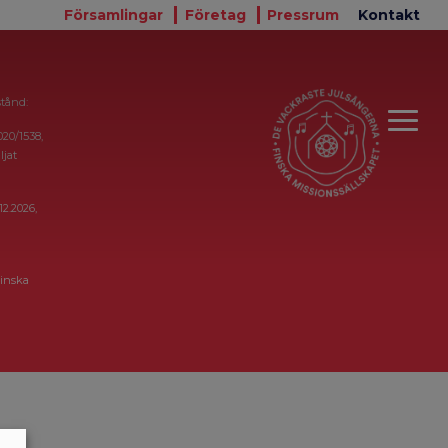
Församlingar
Företag
Pressrum
Kontakt
stånd:
020/1538,
ljat
12.2026,
inska