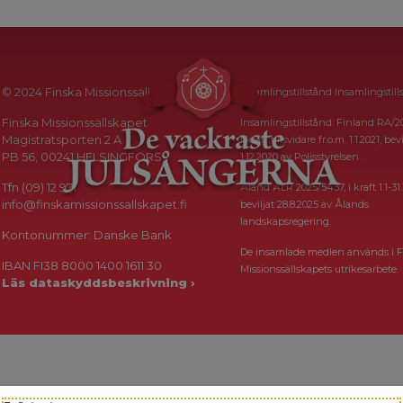
© 2024 Finska Missionssällskapet
Insamlingstillstånd Insamlingstill
Finska Missionssällskapet
Insamlingstillstånd: Finland RA/2
Magistratsporten 2 A
i kraft tillsvidare fr.o.m. 1.1.2021, bevi
PB 56, 00241 HELSINGFORS
1.12.2020 av Polisstyrelsen.
Tfn (09) 12 971
Åland ÅLR 2025/5437, i kraft 1.1-31.
info@finskamissionssallskapet.fi
beviljat 28.8.2025 av Ålands
landskapsregering.
Kontonummer: Danske Bank
De insamlade medlen används i F
IBAN FI38 8000 1400 1611 30
Missionssällskapets utrikesarbete.
Läs dataskyddsbeskrivning ›