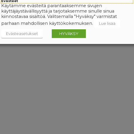
Evästeet
Käytämme evästeitä parantaaksemme sivujen
käyttäjäystävällisyyttä ja tarjotaksemme sinulle sinua
kiinnostavaa sisältöä. Valitsemalla "Hyväksy" varmistat
parhaan mahdollisen käyttökokemuksen.
Lue lisää
Evästeasetukset
HYVÄKSY