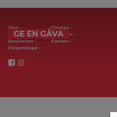
archive page -> ie. old blog posts
Hem
Företag
GE EN GÅVA
Ge en gåva
Pressrum
Berättelser
Kontakt
Församlingar