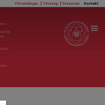
Församlingar
Företag
Pressrum
Kontakt
stånd:
020/1538,
ljat
12.2026,
inska