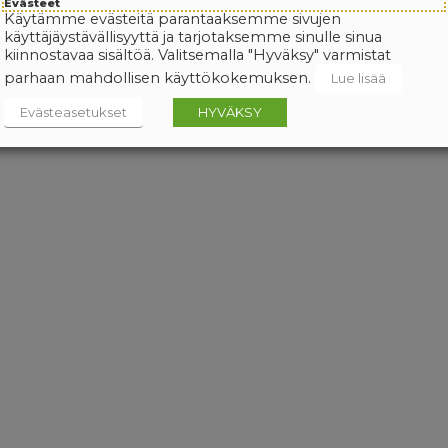
Evästeet
Käytämme evästeitä parantaaksemme sivujen
käyttäjäystävällisyyttä ja tarjotaksemme sinulle sinua
kiinnostavaa sisältöä. Valitsemalla "Hyväksy" varmistat
parhaan mahdollisen käyttökokemuksen.
Lue lisää
Evästeasetukset
HYVÄKSY