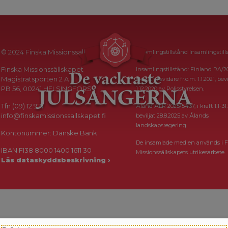
© 2024 Finska Missionssällskapet
Insamlingstillstånd Insamlingstill
Finska Missionssällskapet
Insamlingstillstånd: Finland RA/2
Magistratsporten 2 A
i kraft tillsvidare fr.o.m. 1.1.2021, bevi
PB 56, 00241 HELSINGFORS
1.12.2020 av Polisstyrelsen.
Tfn (09) 12 971
Åland ÅLR 2025/5437, i kraft 1.1-31.
info@finskamissionssallskapet.fi
beviljat 28.8.2025 av Ålands
landskapsregering.
Kontonummer: Danske Bank
De insamlade medlen används i F
IBAN FI38 8000 1400 1611 30
Missionssällskapets utrikesarbete.
Läs dataskyddsbeskrivning ›