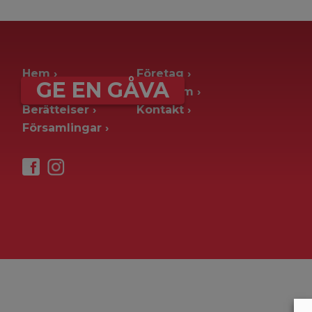
archive page -> ie. old blog posts
Hem
Företag
GE EN GÅVA
Ge en gåva
Pressrum
Berättelser
Kontakt
Församlingar