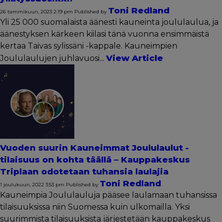
Toni Redland
26 tammikuun, 2023 2:19 pm
Published by
Yli 25 000 suomalaista äänesti kauneinta joululaulua, ja
äänestyksen kärkeen kiilasi tänä vuonna ensimmäistä
kertaa Taivas sylissäni -kappale. Kauneimpien
View Article
Joululaulujen juhlavuosi...
Vuoden suurin Kauneimmat Joululaulut -
tilaisuus on kohta täällä – Kauppakeskus
Triplaan odotetaan tuhansia laulajia
Toni Redland
1 joulukuun, 2022 3:53 pm
Published by
Kauneimpia Joululauluja pääsee laulamaan tuhansissa
tilaisuuksissa niin Suomessa kuin ulkomailla. Yksi
suurimmista tilaisuuksista järjestetään kauppakeskus