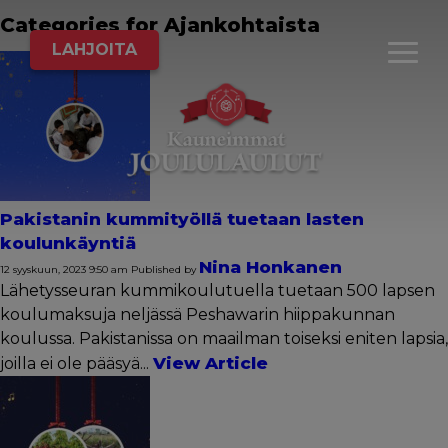
Categories for Ajankohtaista
LAHJOITA
Pakistanin kummityöllä tuetaan lasten
koulunkäyntiä
Nina Honkanen
12 syyskuun, 2023 9:50 am
Published by
Lähetysseuran kummikoulutuella tuetaan 500 lapsen
koulumaksuja neljässä Peshawarin hiippakunnan
koulussa. Pakistanissa on maailman toiseksi eniten lapsia,
View Article
joilla ei ole pääsyä...