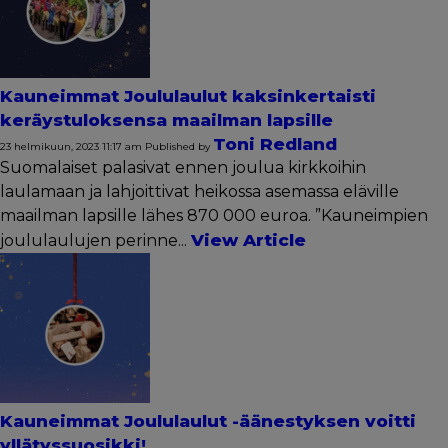
Kauneimmat Joululaulut kaksinkertaisti
keräystuloksensa maailman lapsille
Toni Redland
23 helmikuun, 2023 11:17 am
Published by
Suomalaiset palasivat ennen joulua kirkkoihin
laulamaan ja lahjoittivat heikossa asemassa eläville
maailman lapsille lähes 870 000 euroa. ”Kauneimpien
View Article
joululaulujen perinne...
Kauneimmat Joululaulut -äänestyksen voitti
yllätyssuosikki!