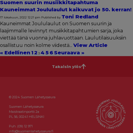
Suomen suurin musiikkitapahtuma
Kauneimmat Joululaulut kaikuvat jo 50. kerran!
Toni Redland
17 lokakuun, 2022 12:21 pm
Published by
Kauneimmat Joululaulut on Suomen suurin ja
laajimmalle levinnyt musiikkitapahtumien sarja, joka
viettää tänä vuonna juhlavuottaan. Laulutilaisuuksiin
View Article
osallistuu noin kolme viidestä...
« Edellinen
1
2
4
5
6
Seuraava »
3
Takaisin ylös
© 2024 Suomen Lähetysseura
Suomen Lähetysseura
Maistraatinportti 2a
PL 56, 00241 HELSINKI
Puh. (09) 12 971
info@suomenlahetysseura.fi