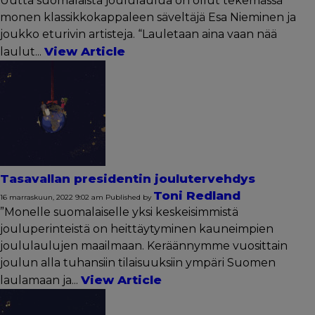
Uutta suomalaista joululaulua on ollut tekemässä
monen klassikkokappaleen säveltäjä Esa Nieminen ja
joukko eturivin artisteja. “Lauletaan aina vaan nää
View Article
laulut...
Tasavallan presidentin joulutervehdys
Toni Redland
16 marraskuun, 2022 9:02 am
Published by
”Monelle suomalaiselle yksi keskeisimmistä
jouluperinteistä on heittäytyminen kauneimpien
joululaulujen maailmaan. Keräännymme vuosittain
joulun alla tuhansiin tilaisuuksiin ympäri Suomen
View Article
laulamaan ja...