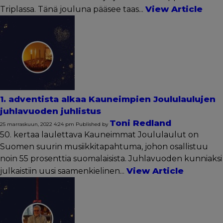
View Article
Triplassa. Tänä jouluna pääsee taas...
1. adventista alkaa Kauneimpien Joululaulujen
juhlavuoden juhlistus
Toni Redland
25 marraskuun, 2022 4:24 pm
Published by
50. kertaa laulettava Kauneimmat Joululaulut on
Suomen suurin musiikkitapahtuma, johon osallistuu
noin 55 prosenttia suomalaisista. Juhlavuoden kunniaksi
View Article
julkaistiin uusi saamenkielinen...