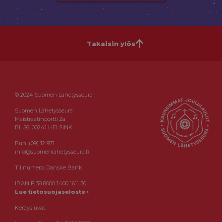
Takaisin ylös
© 2024 Suomen Lähetysseura
Suomen Lähetysseura
Maistraatinportti 2a
PL 56, 00241 HELSINKI
Puh. (09) 12 971
info@suomenlahetysseura.fi
Tilinumero: Danske Bank
IBAN FI38 8000 1400 1611 30
Lue tietosuojaseloste ›
Keräysluvat: