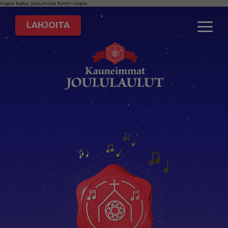
inspis
kaksi_kolumnia
formi
inspis
LAHJOITA