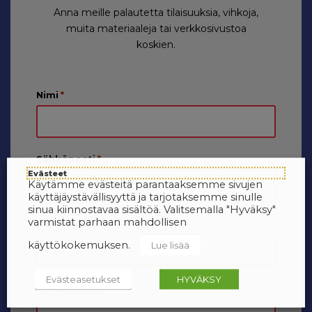
Anna meille palautetta tilaisuuksia, vihkoja,
muita materiaaleja tai verkkosivustoa
koskien.
Nimi
*
Sähköposti
*
Evästeet
Käytämme evästeitä parantaaksemme sivujen
käyttäjäystävällisyyttä ja tarjotaksemme sinulle
sinua kiinnostavaa sisältöä. Valitsemalla "Hyväksy"
varmistat parhaan mahdollisen
Puhelin
käyttökokemuksen.
Lue lisää
Evästeasetukset
HYVÄKSY
Paikkakunta