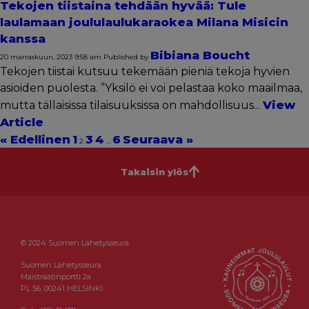
Tekojen tiistaina tehdään hyvää: Tule
laulamaan joululaulukaraokea Milana Misicin
kanssa
Bibiana Boucht
20 marraskuun, 2023 9:58 am
Published by
Tekojen tiistai kutsuu tekemään pieniä tekoja hyvien
asioiden puolesta. ”Yksilö ei voi pelastaa koko maailmaa,
View
mutta tällaisissa tilaisuuksissa on mahdollisuus...
Article
« Edellinen
1
3
4
6
Seuraava »
2
…
Takaisin ylös
© 2024 Suomen Lähetysseura
Suomen Lähetysseura
Maistraatinportti 2a
PL 56, 00241 HELSINKI