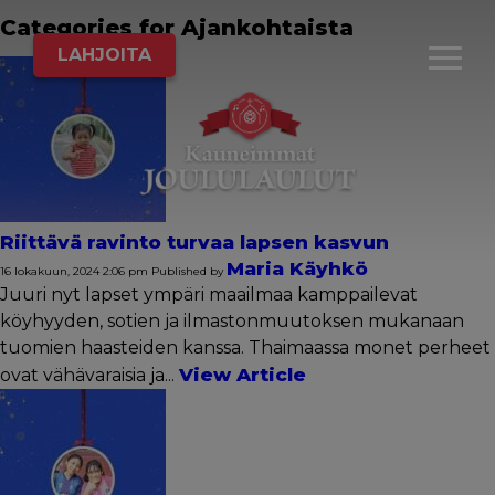
Categories for Ajankohtaista
LAHJOITA
Riittävä ravinto turvaa lapsen kasvun
Maria Käyhkö
16 lokakuun, 2024 2:06 pm
Published by
Juuri nyt lapset ympäri maailmaa kamppailevat
köyhyyden, sotien ja ilmastonmuutoksen mukanaan
tuomien haasteiden kanssa. Thaimaassa monet perheet
View Article
ovat vähävaraisia ja...