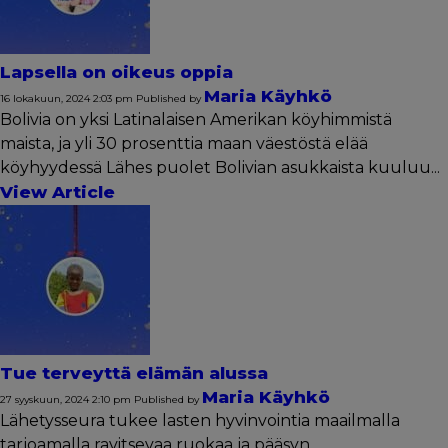
Lapsella on oikeus oppia
Maria Käyhkö
16 lokakuun, 2024 2:03 pm
Published by
Bolivia on yksi Latinalaisen Amerikan köyhimmistä
maista, ja yli 30 prosenttia maan väestöstä elää
köyhyydessä Lähes puolet Bolivian asukkaista kuuluu...
View Article
Tue terveyttä elämän alussa
Maria Käyhkö
27 syyskuun, 2024 2:10 pm
Published by
Lähetysseura tukee lasten hyvinvointia maailmalla
tarjoamalla ravitsevaa ruokaa ja pääsyn