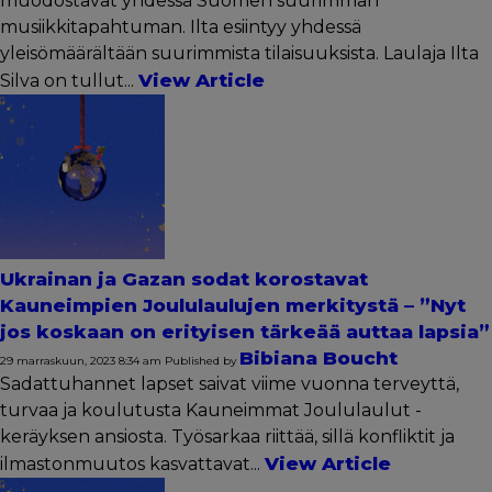
muodostavat yhdessä Suomen suurimman
musiikkitapahtuman. Ilta esiintyy yhdessä
yleisömäärältään suurimmista tilaisuuksista. Laulaja Ilta
View Article
Silva on tullut...
Ukrainan ja Gazan sodat korostavat
Kauneimpien Joululaulujen merkitystä – ”Nyt
jos koskaan on erityisen tärkeää auttaa lapsia”
Bibiana Boucht
29 marraskuun, 2023 8:34 am
Published by
Sadattuhannet lapset saivat viime vuonna terveyttä,
turvaa ja koulutusta Kauneimmat Joululaulut -
keräyksen ansiosta. Työsarkaa riittää, sillä konfliktit ja
View Article
ilmastonmuutos kasvattavat...