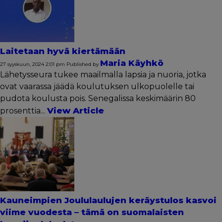
Laitetaan hyvä kiertämään
Maria Käyhkö
27 syyskuun, 2024 2:01 pm
Published by
Lähetysseura tukee maailmalla lapsia ja nuoria, jotka
ovat vaarassa jäädä koulutuksen ulkopuolelle tai
pudota koulusta pois. Senegalissa keskimäärin 80
View Article
prosenttia...
Kauneimpien Joululaulujen keräystulos kasvoi
viime vuodesta – tämä on suomalaisten