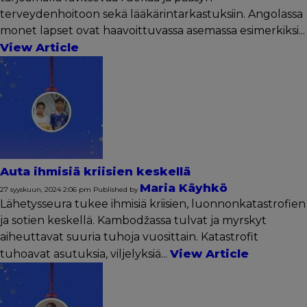
terveydenhoitoon sekä lääkärintarkastuksiin. Angolassa
monet lapset ovat haavoittuvassa asemassa esimerkiksi...
View Article
Auta ihmisiä kriisien keskellä
Maria Käyhkö
27 syyskuun, 2024 2:06 pm
Published by
Lähetysseura tukee ihmisiä kriisien, luonnonkatastrofien
ja sotien keskellä. Kambodžassa tulvat ja myrskyt
aiheuttavat suuria tuhoja vuosittain. Katastrofit
View Article
tuhoavat asutuksia, viljelyksiä...