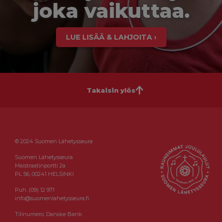
joka vaikuttaa.
LUE LISÄÄ & LAHJOITA ›
Takaisin ylös
© 2024 Suomen Lähetysseura
Suomen Lähetysseura
Maistraatinportti 2a
PL 56, 00241 HELSINKI
Puh. (09) 12 971
info@suomenlahetysseura.fi
Tilinumero: Danske Bank