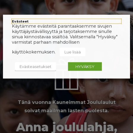
Evästeet
Käytämme evästeitä parantaaksemme sivujen
käyttäjäystävällisyyttä ja tarjotaksemme sinulle
sinua kiinnostavaa sisältöä. Valitsemalla "Hyväksy"
varmistat parhaan mahdollisen
käyttökokemuksen.
Lue lisää
Evästeasetukset
HYVÄKSY
Tänä vuonna Kauneimmat Joululaulut
soivat maailman lasten puolesta.
Anna joululahja,