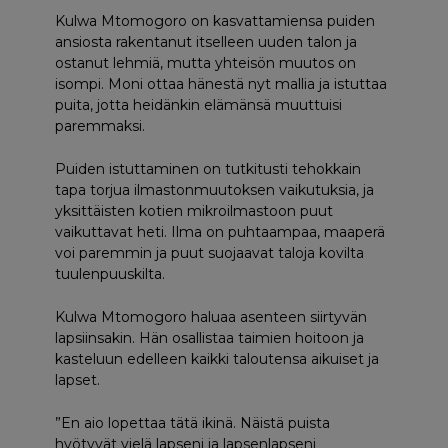
Kulwa Mtomogoro on kasvattamiensa puiden
ansiosta rakentanut itselleen uuden talon ja
ostanut lehmiä, mutta yhteisön muutos on
isompi. Moni ottaa hänestä nyt mallia ja istuttaa
puita, jotta heidänkin elämänsä muuttuisi
paremmaksi.
Puiden istuttaminen on tutkitusti tehokkain
tapa torjua ilmastonmuutoksen vaikutuksia, ja
yksittäisten kotien mikroilmastoon puut
vaikuttavat heti. Ilma on puhtaampaa, maaperä
voi paremmin ja puut suojaavat taloja kovilta
tuulenpuuskilta.
Kulwa Mtomogoro haluaa asenteen siirtyvän
lapsiinsakin. Hän osallistaa taimien hoitoon ja
kasteluun edelleen kaikki taloutensa aikuiset ja
lapset.
”En aio lopettaa tätä ikinä. Näistä puista
hyötyvät vielä lapseni ja lapsenlapseni