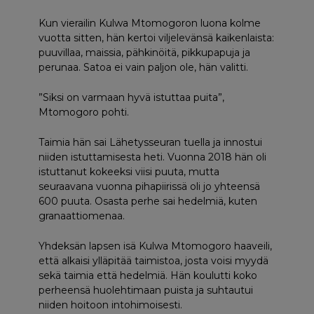
Kun vierailin Kulwa Mtomogoron luona kolme
vuotta sitten, hän kertoi viljelevänsä kaikenlaista:
puuvillaa, maissia, pähkinöitä, pikkupapuja ja
perunaa. Satoa ei vain paljon ole, hän valitti.
”Siksi on varmaan hyvä istuttaa puita”,
Mtomogoro pohti.
Taimia hän sai Lähetysseuran tuella ja innostui
niiden istuttamisesta heti. Vuonna 2018 hän oli
istuttanut kokeeksi viisi puuta, mutta
seuraavana vuonna pihapiirissä oli jo yhteensä
600 puuta. Osasta perhe sai hedelmiä, kuten
granaattiomenaa.
Yhdeksän lapsen isä Kulwa Mtomogoro haaveili,
että alkaisi ylläpitää taimistoa, josta voisi myydä
sekä taimia että hedelmiä. Hän koulutti koko
perheensä huolehtimaan puista ja suhtautui
niiden hoitoon intohimoisesti.