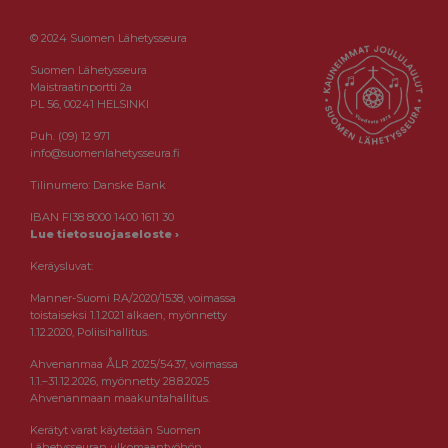
© 2024 Suomen Lähetysseura
Suomen Lähetysseura
Maistraatinportti 2a
PL 56, 00241 HELSINKI
Puh. (09) 12 971
info@suomenlahetysseura.fi
Tilinumero: Danske Bank
IBAN FI38 8000 1400 1611 30
Lue tietosuojaseloste ›
Keräysluvat:
Manner-Suomi RA/2020/1538, voimassa
toistaiseksi 1.1.2021 alkaen, myönnetty
1.12.2020, Poliisihallitus.
Ahvenanmaa ÅLR 2025/5437, voimassa
1.1.–31.12.2026, myönnetty 28.8.2025
Ahvenanmaan maakuntahallitus.
Kerätyt varat käytetään Suomen
Lähetysseuran ulkomaantyöhön.