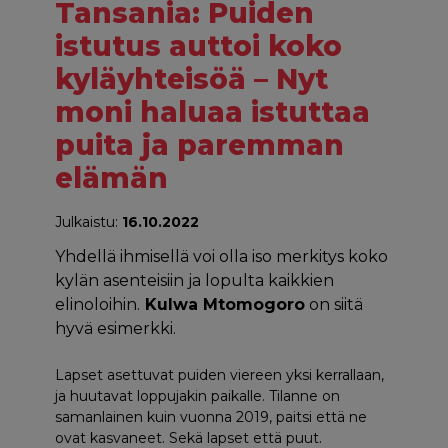
Tansania: Puiden
istutus auttoi koko
kyläyhteisöä – Nyt
moni haluaa istuttaa
puita ja paremman
elämän
Julkaistu:
16.10.2022
Yhdellä ihmisellä voi olla iso merkitys koko
kylän asenteisiin ja lopulta kaikkien
elinoloihin.
Kulwa Mtomogoro
on siitä
hyvä esimerkki.
Lapset asettuvat puiden viereen yksi kerrallaan,
ja huutavat loppujakin paikalle. Tilanne on
samanlainen kuin vuonna 2019, paitsi että ne
ovat kasvaneet. Sekä lapset että puut.