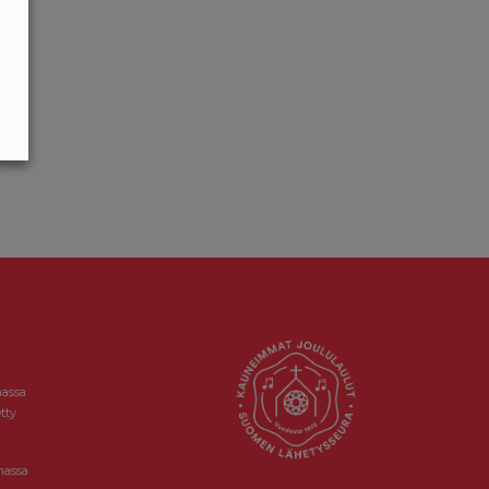
massa
tty
massa