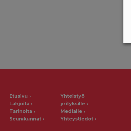
Etusivu
Yhteistyö
Lahjoita
yrityksille
Tarinoita
Medialle
Seurakunnat
Yhteystiedot