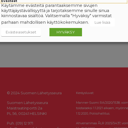
Evästeet
Käytämme evästeitä parantaaksemme sivujen
käyttäjäystävällisyyttä ja tarjotaksemme sinulle sinua
kiinnostavaa sisältöä. Valitsemalla "Hyväksy" varmistat
parhaan mahdollisen käyttökokemuksen.
Lue lisää
Evästeasetukset
HYVÄKSY
© 2024 Suomen Lähetysseura
Keräysluvat:
Suomen Lähetysseura
Manner-Suomi RA/2020/1538, voi
Maistraatinportti 2a
toistaiseksi 1.1.2021 alkaen, myönne
PL 56, 00241 HELSINKI
1.12.2020, Poliisihallitus.
Puh. (09) 12 971
Ahvenanmaa ÅLR 2025/5437, voi