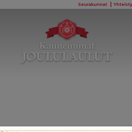
Seurakunnat
Yhteisty