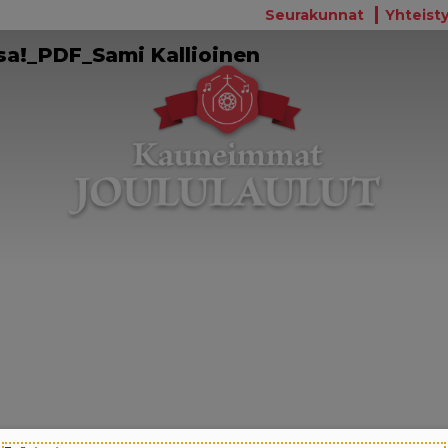
Seurakunnat
Yhteisty
sa!_PDF_Sami Kallioinen