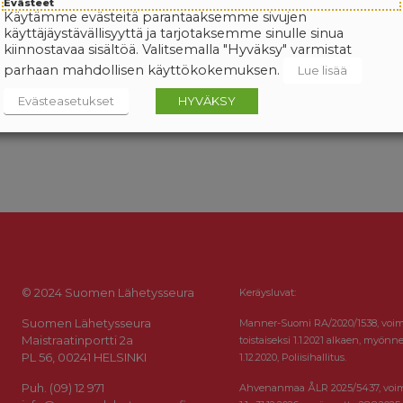
Evästeet
Käytämme evästeitä parantaaksemme sivujen
käyttäjäystävällisyyttä ja tarjotaksemme sinulle sinua
kiinnostavaa sisältöä. Valitsemalla "Hyväksy" varmistat
parhaan mahdollisen käyttökokemuksen.
Lue lisää
Evästeasetukset
HYVÄKSY
© 2024 Suomen Lähetysseura
Keräysluvat:
Suomen Lähetysseura
Manner-Suomi RA/2020/1538, voi
Maistraatinportti 2a
toistaiseksi 1.1.2021 alkaen, myönne
PL 56, 00241 HELSINKI
1.12.2020, Poliisihallitus.
Puh. (09) 12 971
Ahvenanmaa ÅLR 2025/5437, voi