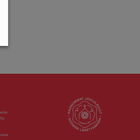
massa
tty
massa