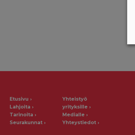
Etusivu
Yhteistyö
Lahjoita
yrityksille
Tarinoita
Medialle
Seurakunnat
Yhteystiedot