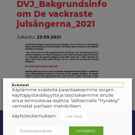
DVJ_Bakgrundsinfo
om De vackraste
julsångerna_2021
Julkaistu:
23.09.2021
Evästeet
Käytämme evästeitä parantaaksemme sivujen
käyttäjäystävällisyyttä ja tarjotaksemme sinulle
sinua kiinnostavaa sisältöä. Valitsemalla "Hyväksy"
varmistat parhaan mahdollisen
käyttökokemuksen.
Lue lisää
Evästeasetukset
HYVÄKSY