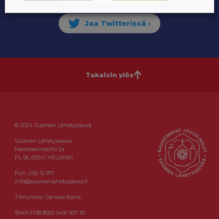
Takaisin ylös
© 2024 Suomen Lähetysseura
Suomen Lähetysseura
Maistraatinportti 2a
PL 56, 00241 HELSINKI
Puh. (09) 12 971
info@suomenlahetysseura.fi
Tilinumero: Danske Bank
IBAN FI38 8000 1400 1611 30