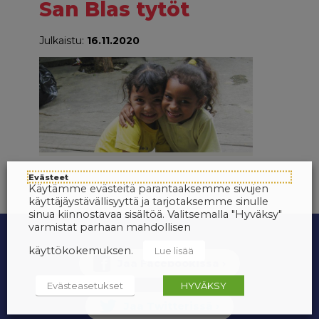
San Blas tytöt
Julkaistu:
16.11.2020
Evästeet
Käytämme evästeitä parantaaksemme sivujen
käyttäjäystävällisyyttä ja tarjotaksemme sinulle
sinua kiinnostavaa sisältöä. Valitsemalla "Hyväksy"
varmistat parhaan mahdollisen
käyttökokemuksen.
Lue lisää
Evästeasetukset
HYVÄKSY