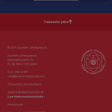
Takaisin ylös
© 2024 Suomen Lähetysseura
Suomen Lähetysseura
Maistraatinportti 2a
PL 56, 00241 HELSINKI
Puh. (09) 12 971
info@suomenlahetysseura.fi
Tilinumero: Danske Bank
IBAN FI38 8000 1400 1611 30
Lue tietosuojaseloste ›
Keräysluvat: