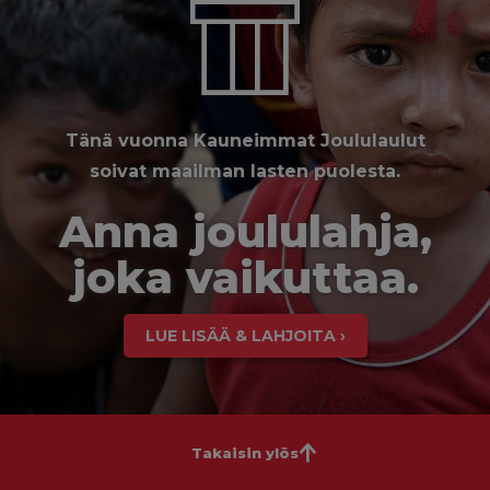
Tänä vuonna Kauneimmat Joululaulut
soivat maailman lasten puolesta.
Anna joululahja,
joka vaikuttaa.
LUE LISÄÄ & LAHJOITA ›
Takaisin ylös