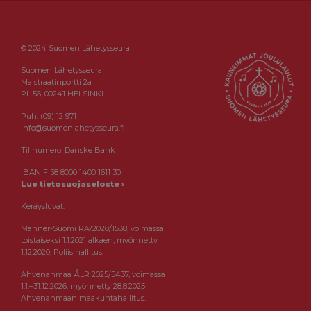
© 2024 Suomen Lähetysseura
Suomen Lähetysseura
Maistraatinportti 2a
PL 56, 00241 HELSINKI
Puh. (09) 12 971
info@suomenlahetysseura.fi
Tilinumero: Danske Bank
IBAN FI38 8000 1400 1611 30
Lue tietosuojaseloste ›
Keräysluvat:
Manner-Suomi RA/2020/1538, voimassa
toistaiseksi 1.1.2021 alkaen, myönnetty
1.12.2020, Poliisihallitus.
Ahvenanmaa ÅLR 2025/5437, voimassa
1.1.–31.12.2026, myönnetty 28.8.2025
Ahvenanmaan maakuntahallitus.