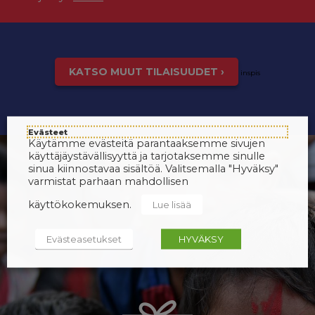
KATSO MUUT TILAISUUDET ›
inspis
Evästeet
Käytämme evästeitä parantaaksemme sivujen
käyttäjäystävällisyyttä ja tarjotaksemme sinulle
sinua kiinnostavaa sisältöä. Valitsemalla "Hyväksy"
varmistat parhaan mahdollisen
käyttökokemuksen.
Lue lisää
Evästeasetukset
HYVÄKSY