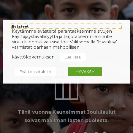
Evästeet
Käytämme evästeitä parantaaksemme sivujen
käyttäjäystävällisyyttä ja tarjotaksemme sinulle
sinua kiinnostavaa sisältöä. Valitsemalla "Hyväksy"
varmistat parhaan mahdollisen
käyttökokemuksen.
Lue lisää
Evästeasetukset
HYVÄKSY
Tänä vuonna Kauneimmat Joululaulut
soivat maailman lasten puolesta.