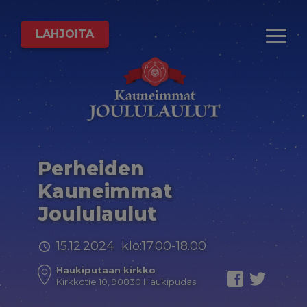
LAHJOITA
Perheiden
Kauneimmat
Joululaulut
15.12.2024 klo:17.00-18.00
Haukiputaan kirkko
Kirkkotie 10, 90830 Haukipudas