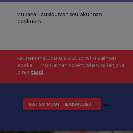
Mukana Haukiputaan seurakunnan
lapsikuoro.
Kauneimmat Joululaulut soivat maailman
lapsille
Muistathan kolehtirahan tai lahjoita
jo nyt
tästä
.
KATSO MUUT TILAISUUDET ›
inspis