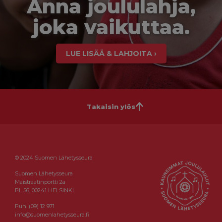
Anna joululahja,
joka vaikuttaa.
LUE LISÄÄ & LAHJOITA ›
Takaisin ylös
© 2024 Suomen Lähetysseura
Suomen Lähetysseura
Maistraatinportti 2a
PL 56, 00241 HELSINKI
Puh. (09) 12 971
info@suomenlahetysseura.fi