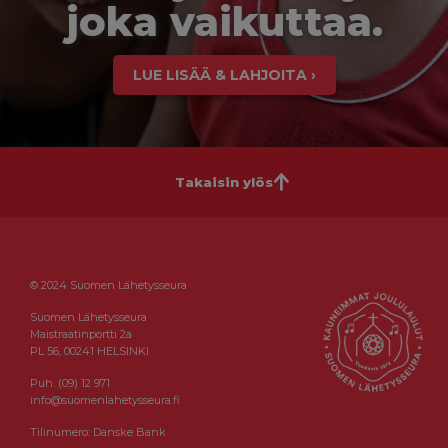
joka vaikuttaa.
LUE LISÄÄ & LAHJOITA ›
Takaisin ylös
© 2024 Suomen Lähetysseura
Suomen Lähetysseura
Maistraatinportti 2a
PL 56, 00241 HELSINKI
Puh. (09) 12 971
info@suomenlahetysseura.fi
Tilinumero: Danske Bank