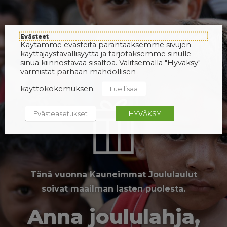
Evästeet
Käytämme evästeitä parantaaksemme sivujen
käyttäjäystävällisyyttä ja tarjotaksemme sinulle
sinua kiinnostavaa sisältöä. Valitsemalla "Hyväksy"
varmistat parhaan mahdollisen
käyttökokemuksen.
Lue lisää
Evästeasetukset
HYVÄKSY
Tänä vuonna Kauneimmat Joululaulut
soivat maailman lasten puolesta.
Anna joululahja,