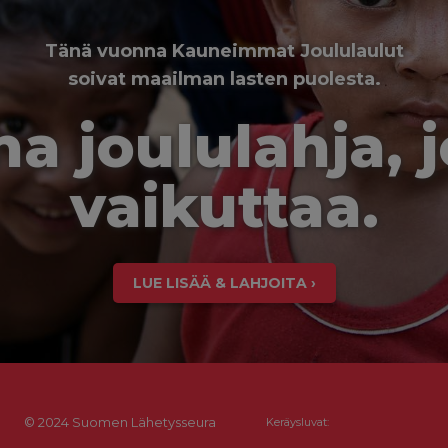
Tänä vuonna Kauneimmat Joululaulut
soivat maailman lasten puolesta.
a joululahja, 
vaikuttaa.
LUE LISÄÄ & LAHJOITA ›
© 2024 Suomen Lähetysseura
Keräysluvat: