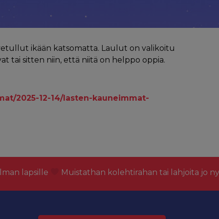
etullut ikään katsomatta. Laulut on valikoitu
at tai sitten niin, että niitä on helppo oppia.
umat/2025-12-14/lasten-kauneimmat-
lman lapsille
Muistathan kolehtirahan tai lahjoita jo n