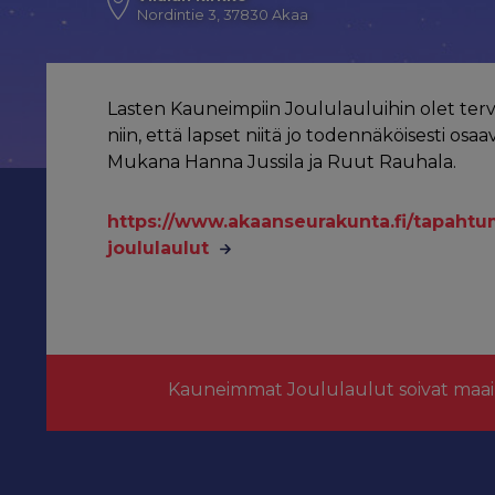
Nordintie 3, 37830 Akaa
Lasten Kauneimpiin Joululauluihin olet terv
niin, että lapset niitä jo todennäköisesti osaav
Mukana Hanna Jussila ja Ruut Rauhala.
https://www.akaanseurakunta.fi/tapaht
joululaulut
Kauneimmat Joululaulut soivat maai