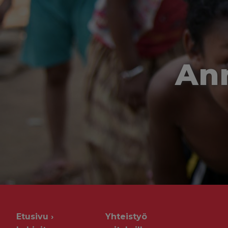
Ann
Etusivu
Yhteistyö