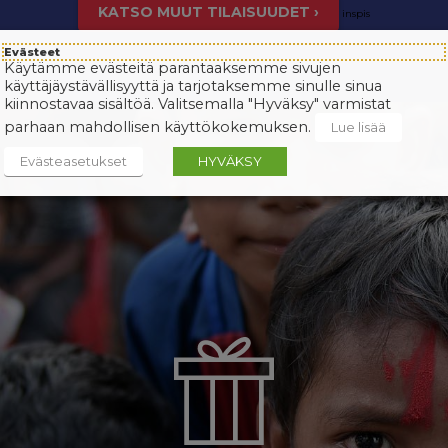
KATSO MUUT TILAISUUDET ›
inspis
Evästeet
Käytämme evästeitä parantaaksemme sivujen
käyttäjäystävällisyyttä ja tarjotaksemme sinulle sinua
kiinnostavaa sisältöä. Valitsemalla "Hyväksy" varmistat
parhaan mahdollisen käyttökokemuksen.
Lue lisää
Evästeasetukset
HYVÄKSY