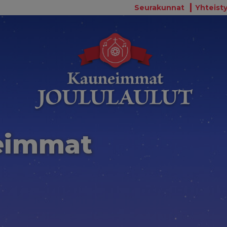
Seurakunnat
Yhteisty
eimmat