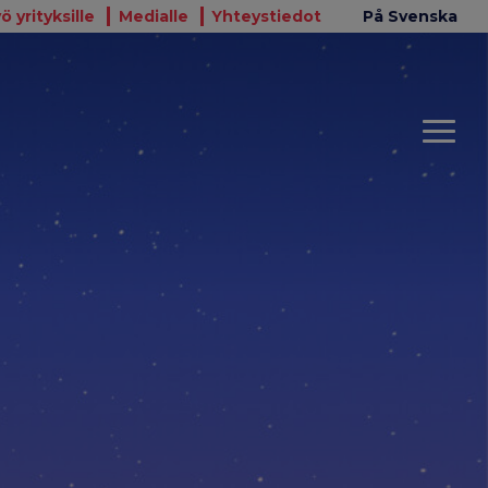
ö yrityksille
Medialle
Yhteystiedot
På Svenska