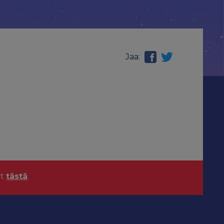
Jaa:
yt
tästä
.