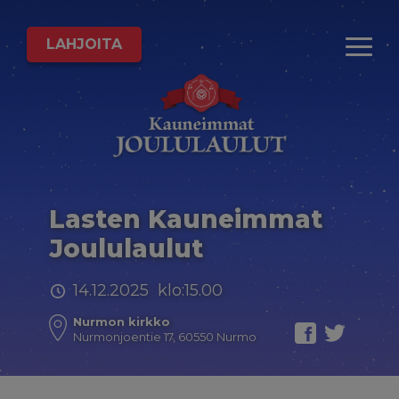
LAHJOITA
Lasten Kauneimmat
Joululaulut
14.12.2025 klo:15.00
Nurmon kirkko
Nurmonjoentie 17, 60550 Nurmo