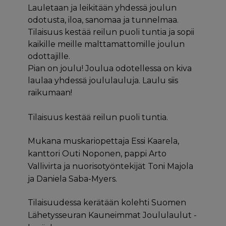
Lauletaan ja leikitään yhdessä joulun
odotusta, iloa, sanomaa ja tunnelmaa.
Tilaisuus kestää reilun puoli tuntia ja sopii
kaikille meille malttamattomille joulun
odottajille.
Pian on joulu! Joulua odotellessa on kiva
laulaa yhdessä joululauluja. Laulu siis
raikumaan!
Tilaisuus kestää reilun puoli tuntia.
Mukana muskariopettaja Essi Kaarela,
kanttori Outi Noponen, pappi Arto
Vallivirta ja nuorisotyöntekijät Toni Majola
ja Daniela Saba-Myers.
Tilaisuudessa kerätään kolehti Suomen
Lähetysseuran Kauneimmat Joululaulut -