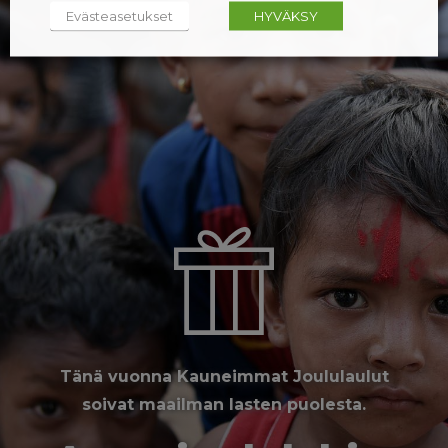
Evästeasetukset
HYVÄKSY
Tänä vuonna Kauneimmat Joululaulut
soivat maailman lasten puolesta.