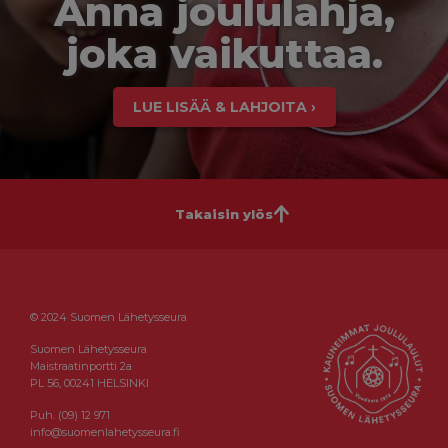
Anna joululahja,
joka vaikuttaa.
LUE LISÄÄ & LAHJOITA ›
Takaisin ylös
© 2024 Suomen Lähetysseura
Suomen Lähetysseura
Maistraatinportti 2a
PL 56, 00241 HELSINKI
Puh. (09) 12 971
info@suomenlahetysseura.fi