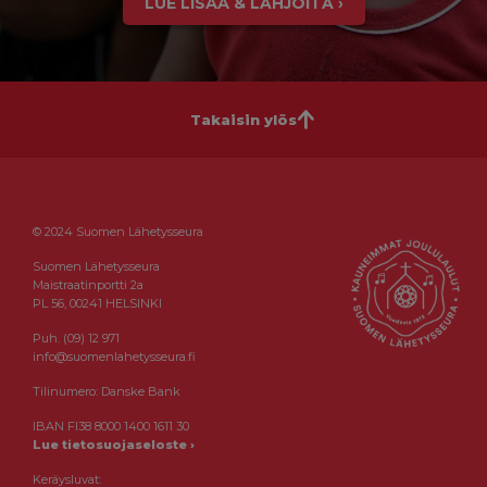
LUE LISÄÄ & LAHJOITA ›
Takaisin ylös
© 2024 Suomen Lähetysseura
Suomen Lähetysseura
Maistraatinportti 2a
PL 56, 00241 HELSINKI
Puh. (09) 12 971
info@suomenlahetysseura.fi
Tilinumero: Danske Bank
IBAN FI38 8000 1400 1611 30
Lue tietosuojaseloste ›
Keräysluvat: