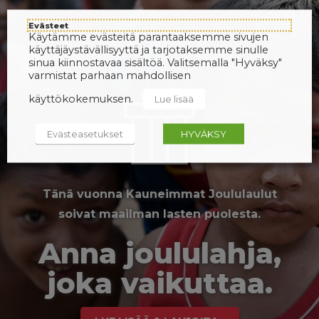
Evästeet
Käytämme evästeitä parantaaksemme sivujen
käyttäjäystävällisyyttä ja tarjotaksemme sinulle
sinua kiinnostavaa sisältöä. Valitsemalla "Hyväksy"
varmistat parhaan mahdollisen
käyttökokemuksen.
Lue lisää
Evästeasetukset
HYVÄKSY
Tänä vuonna Kauneimmat Joululaulut
soivat maailman lasten puolesta.
Anna joululahja,
joka vaikuttaa.