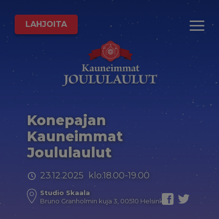
LAHJOITA
Konepajan
Kauneimmat
Joululaulut
23.12.2025 klo:18.00-19.00
Studio Skaala
Bruno Granholmin kuja 3, 00510 Helsinki