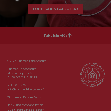
LUE LISÄÄ & LAHJOITA ›
Takaisin ylös
© 2024 Suomen Lähetysseura
Suomen Lähetysseura
Maistraatinportti 2a
PL 56, 00241 HELSINKI
Puh. (09) 12 971
info@suomenlahetysseura.fi
Tilinumero: Danske Bank
IBAN FI38 8000 1400 1611 30
Lue tietosuojaseloste ›