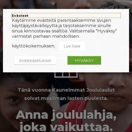
Evästeet
Käytämme evästeitä parantaaksemme sivujen
käyttäjäystävällisyyttä ja tarjotaksemme sinulle
sinua kiinnostavaa sisältöä. Valitsemalla "Hyväksy"
varmistat parhaan mahdollisen
käyttökokemuksen.
Lue lisää
Evästeasetukset
HYVÄKSY
Tänä vuonna Kauneimmat Joululaulut
soivat maailman lasten puolesta.
Anna joululahja,
joka vaikuttaa.