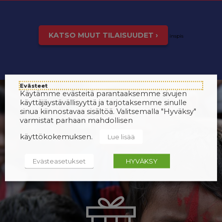
KATSO MUUT TILAISUUDET ›
inspis
Evästeet
Käytämme evästeitä parantaaksemme sivujen
käyttäjäystävällisyyttä ja tarjotaksemme sinulle
sinua kiinnostavaa sisältöä. Valitsemalla "Hyväksy"
varmistat parhaan mahdollisen
käyttökokemuksen.
Lue lisää
Evästeasetukset
HYVÄKSY