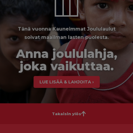
Tänä vuonna Kauneimmat Joululaulut
soivat maailman lasten puolesta.
Anna joululahja,
joka vaikuttaa.
LUE LISÄÄ & LAHJOITA ›
Takaisin ylös