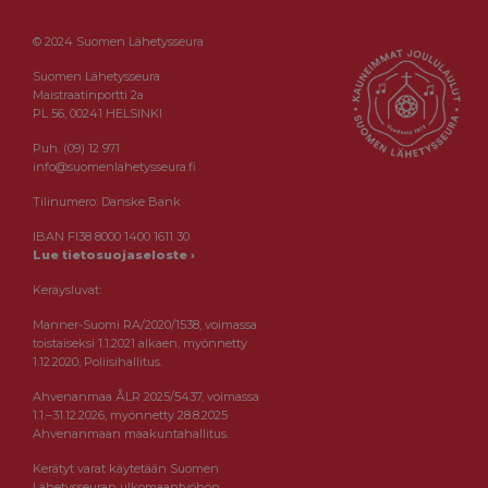
© 2024 Suomen Lähetysseura
Suomen Lähetysseura
Maistraatinportti 2a
PL 56, 00241 HELSINKI
Puh. (09) 12 971
info@suomenlahetysseura.fi
Tilinumero: Danske Bank
IBAN FI38 8000 1400 1611 30
Lue tietosuojaseloste ›
Keräysluvat:
Manner-Suomi RA/2020/1538, voimassa
toistaiseksi 1.1.2021 alkaen, myönnetty
1.12.2020, Poliisihallitus.
Ahvenanmaa ÅLR 2025/5437, voimassa
1.1.–31.12.2026, myönnetty 28.8.2025
Ahvenanmaan maakuntahallitus.
Kerätyt varat käytetään Suomen
Lähetysseuran ulkomaantyöhön.