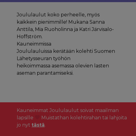
Joululaulut koko perheelle, myös
kaikkein pienimmille! Mukana Sanna
Anttila, Mia Ruoholinna ja Katri Järvisalo-
Hoffström.
Kauneimmissa
Joululauluissa kerätään kolehti Suomen
Lähetysseuran työhön
heikoimmassa asemassa olevien lasten
aseman parantamiseksi.
Kauneimmat Joululaulut soivat maailman
lapsille
Muistathan kolehtirahan tai lahjoita
jo nyt
tästä
.