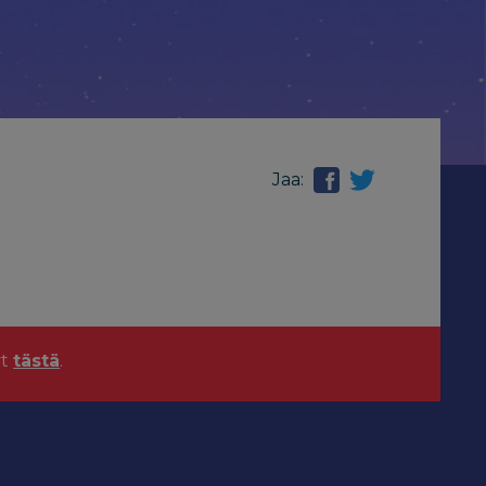
Jaa:
yt
tästä
.