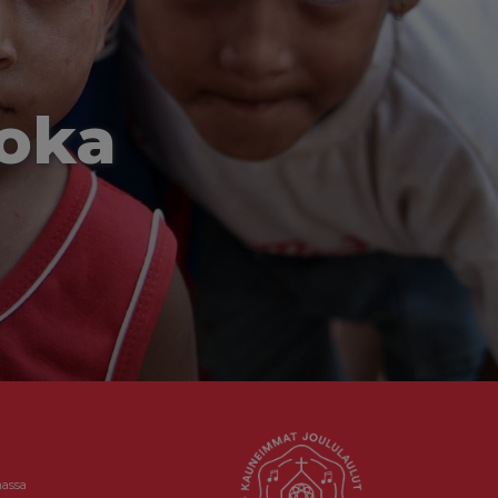
joka
massa