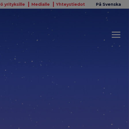
ö yrityksille
Medialle
Yhteystiedot
På Svenska