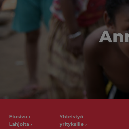
Ann
Etusivu
Yhteistyö
Lahjoita
yrityksille