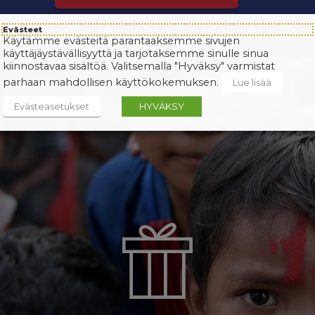
Evästeet
Käytämme evästeitä parantaaksemme sivujen
käyttäjäystävällisyyttä ja tarjotaksemme sinulle sinua
kiinnostavaa sisältöä. Valitsemalla "Hyväksy" varmistat
parhaan mahdollisen käyttökokemuksen.
Lue lisää
Evästeasetukset
HYVÄKSY