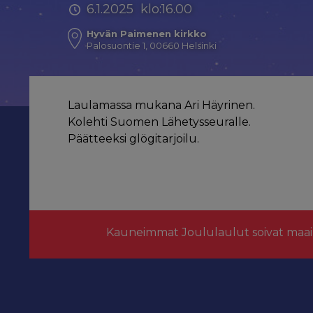
6.1.2025 klo:16.00
Hyvän Paimenen kirkko
Palosuontie 1, 00660 Helsinki
Laulamassa mukana Ari Häyrinen.
Kolehti Suomen Lähetysseuralle.
Päätteeksi glögitarjoilu.
Kauneimmat Joululaulut soivat maai