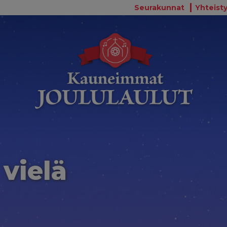
Seurakunnat
Yhteisty
 vielä