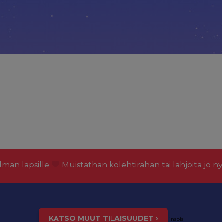
lman lapsille
Muistathan kolehtirahan tai lahjoita jo n
KATSO MUUT TILAISUUDET ›
inspis