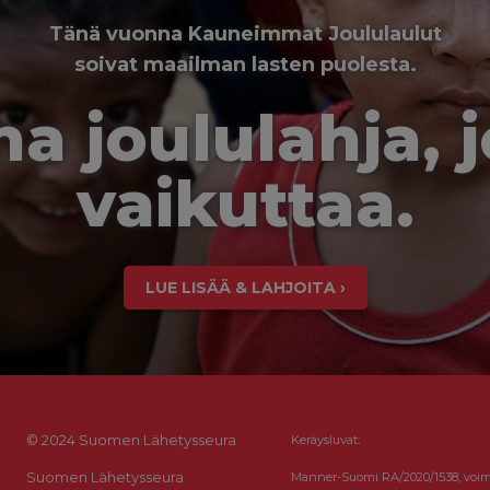
Tänä vuonna Kauneimmat Joululaulut
soivat maailman lasten puolesta.
a joululahja, 
vaikuttaa.
LUE LISÄÄ & LAHJOITA ›
© 2024 Suomen Lähetysseura
Keräysluvat:
Suomen Lähetysseura
Manner-Suomi RA/2020/1538, voi