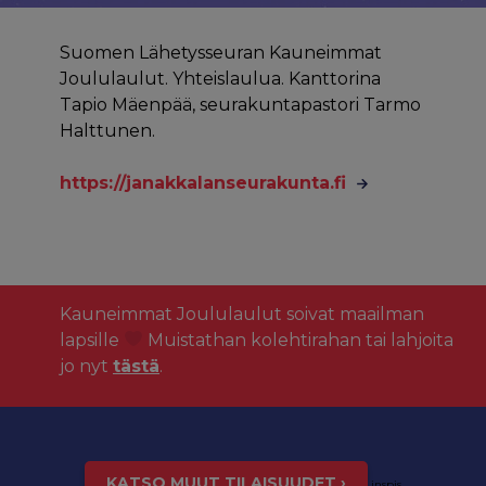
Suomen Lähetysseuran Kauneimmat
Joululaulut. Yhteislaulua. Kanttorina
Tapio Mäenpää, seurakuntapastori Tarmo
Halttunen.
https://janakkalanseurakunta.fi
Kauneimmat Joululaulut soivat maailman
lapsille
Muistathan kolehtirahan tai lahjoita
jo nyt
tästä
.
KATSO MUUT TILAISUUDET ›
inspis