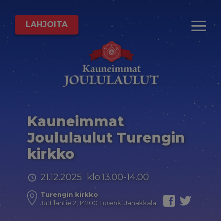
LAHJOITA
Kauneimmat
Joululaulut Turengin
kirkko
21.12.2025 klo:13.00-14.00
Turengin kirkko
Juttilantie 2, 14200 Turenki Janakkala