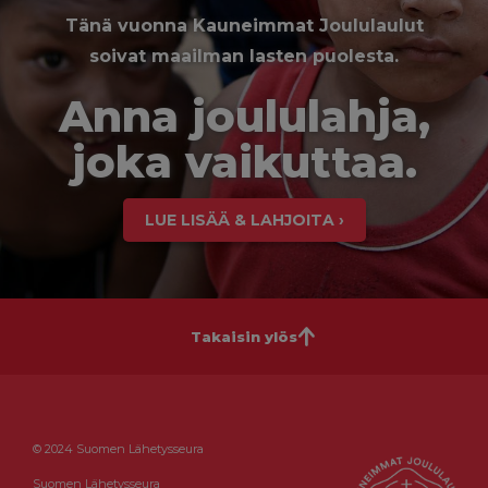
Tänä vuonna Kauneimmat Joululaulut
soivat maailman lasten puolesta.
Anna joululahja,
joka vaikuttaa.
LUE LISÄÄ & LAHJOITA ›
Takaisin ylös
© 2024 Suomen Lähetysseura
Suomen Lähetysseura