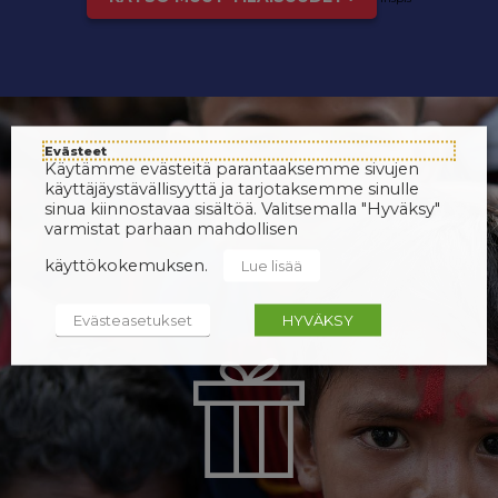
Evästeet
Käytämme evästeitä parantaaksemme sivujen
käyttäjäystävällisyyttä ja tarjotaksemme sinulle
sinua kiinnostavaa sisältöä. Valitsemalla "Hyväksy"
varmistat parhaan mahdollisen
käyttökokemuksen.
Lue lisää
Evästeasetukset
HYVÄKSY