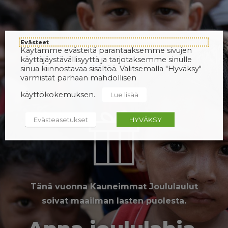
Evästeet
Käytämme evästeitä parantaaksemme sivujen
käyttäjäystävällisyyttä ja tarjotaksemme sinulle
sinua kiinnostavaa sisältöä. Valitsemalla "Hyväksy"
varmistat parhaan mahdollisen
käyttökokemuksen.
Lue lisää
Evästeasetukset
HYVÄKSY
Tänä vuonna Kauneimmat Joululaulut
soivat maailman lasten puolesta.