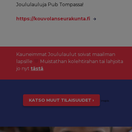
Joululauluja Pub Tompassa!
https://kouvolanseurakunta.fi
Kauneimmat Joululaulut soivat maailman
lapsille
Muistathan kolehtirahan tai lahjoita
jo nyt
tästä
.
KATSO MUUT TILAISUUDET ›
inspis