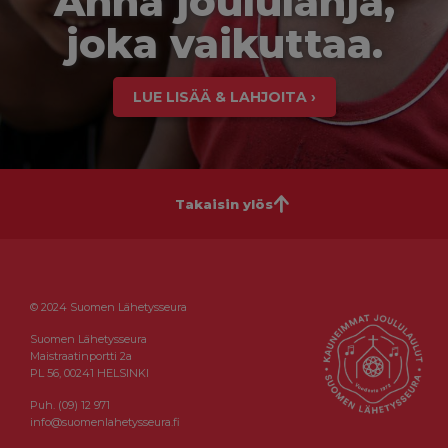
Anna joululahja,
joka vaikuttaa.
LUE LISÄÄ & LAHJOITA ›
Takaisin ylös
© 2024 Suomen Lähetysseura
Suomen Lähetysseura
Maistraatinportti 2a
PL 56, 00241 HELSINKI
Puh. (09) 12 971
info@suomenlahetysseura.fi