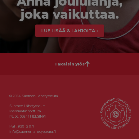
Anna joululahja,
joka vaikuttaa.
LUE LISÄÄ & LAHJOITA ›
Takaisin ylös
© 2024 Suomen Lähetysseura
Suomen Lähetysseura
Maistraatinportti 2a
PL 56, 00241 HELSINKI
Puh. (09) 12 971
info@suomenlahetysseura.fi