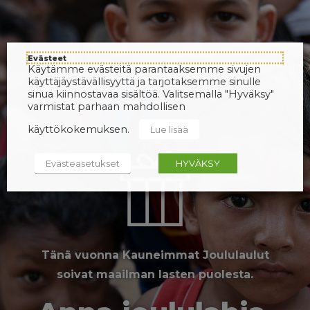
Evästeet
Käytämme evästeitä parantaaksemme sivujen
käyttäjäystävällisyyttä ja tarjotaksemme sinulle
sinua kiinnostavaa sisältöä. Valitsemalla "Hyväksy"
varmistat parhaan mahdollisen
käyttökokemuksen.
Lue lisää
Evästeasetukset
HYVÄKSY
Tänä vuonna Kauneimmat Joululaulut
soivat maailman lasten puolesta.