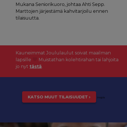
Mukana Seniorikuoro, johtaa Ahti Sepp.
Marttojen järjestämä kahvitarjoilu ennen
tilaisuutta.
Kauneimmat Joululaulut soivat maailman
lapsille
Muistathan kolehtirahan tai lahjoita
jo nyt
tästä
.
KATSO MUUT TILAISUUDET ›
inspis