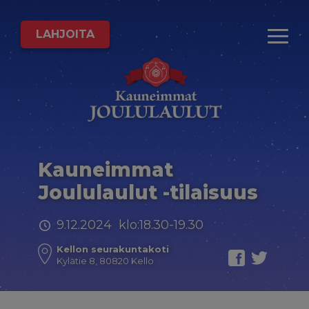
LAHJOITA
Kauneimmat
Joululaulut -tilaisuus
9.12.2024 klo:18.30-19.30
Kellon seurakuntakoti
Kylätie 8, 80820 Kello