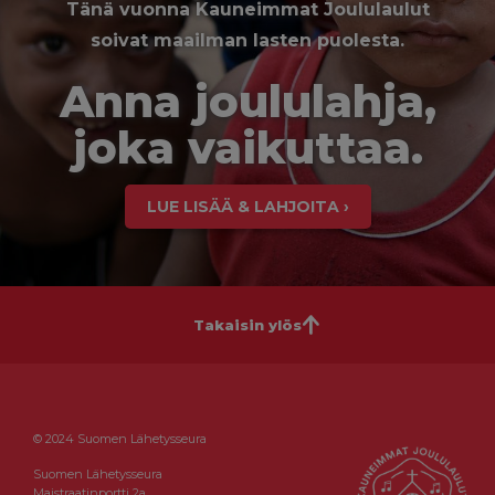
Tänä vuonna Kauneimmat Joululaulut
soivat maailman lasten puolesta.
Anna joululahja,
joka vaikuttaa.
LUE LISÄÄ & LAHJOITA ›
Takaisin ylös
© 2024 Suomen Lähetysseura
Suomen Lähetysseura
Maistraatinportti 2a