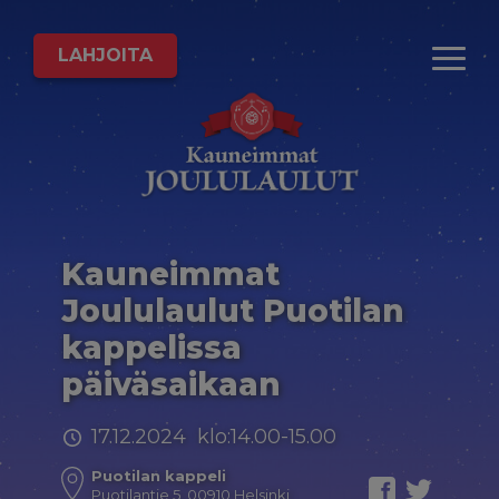
LAHJOITA
Kauneimmat
Joululaulut Puotilan
kappelissa
päiväsaikaan
17.12.2024 klo:14.00-15.00
Puotilan kappeli
Puotilantie 5, 00910 Helsinki