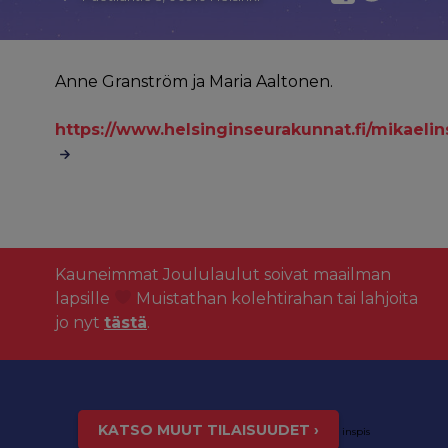
Anne Granström ja Maria Aaltonen.
https://www.helsinginseurakunnat.fi/mikael
Kauneimmat Joululaulut soivat maailman
lapsille
Muistathan kolehtirahan tai lahjoita
jo nyt
tästä
.
KATSO MUUT TILAISUUDET ›
inspis