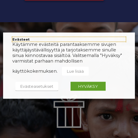
Evästeet
Käytämme evästeitä parantaaksemme sivujen
käyttäjäystävällisyyttä ja tarjotaksemme sinulle
sinua kiinnostavaa sisältöä. Valitsemalla "Hyväksy"
varmistat parhaan mahdollisen
käyttökokemuksen.
Lue lisää
Evästeasetukset
HYVÄKSY