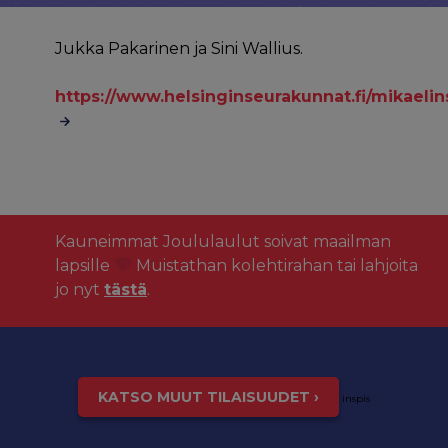
Jukka Pakarinen ja Sini Wallius.
https://www.helsinginseurakunnat.fi/mikael
Kauneimmat Joululaulut soivat maailman
lapsille
Muistathan kolehtirahan tai lahjoita
jo nyt
tästä
.
KATSO MUUT TILAISUUDET ›
inspis