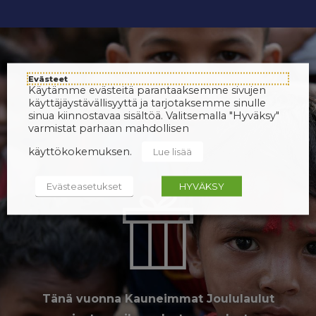
Evästeet
Käytämme evästeitä parantaaksemme sivujen
käyttäjäystävällisyyttä ja tarjotaksemme sinulle
sinua kiinnostavaa sisältöä. Valitsemalla "Hyväksy"
varmistat parhaan mahdollisen
käyttökokemuksen.
Lue lisää
Evästeasetukset
HYVÄKSY
Tänä vuonna Kauneimmat Joululaulut