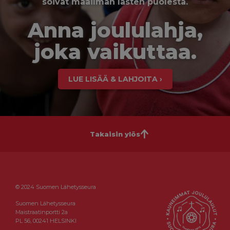
soivat maailman lasten puolesta.
Anna joululahja,
joka vaikuttaa.
LUE LISÄÄ & LAHJOITA ›
Takaisin ylös
© 2024 Suomen Lähetysseura
Suomen Lähetysseura
Maistraatinportti 2a
PL 56, 00241 HELSINKI