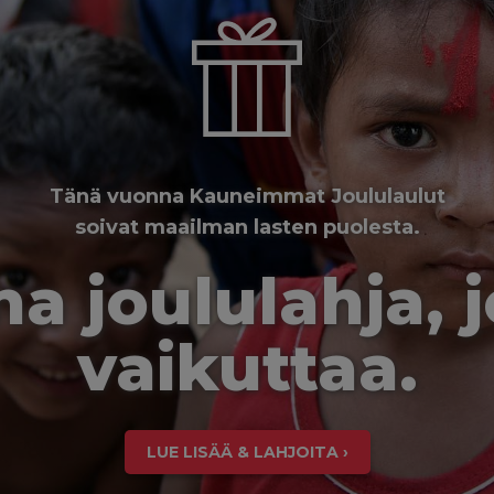
Tänä vuonna Kauneimmat Joululaulut
soivat maailman lasten puolesta.
a joululahja, 
vaikuttaa.
LUE LISÄÄ & LAHJOITA ›