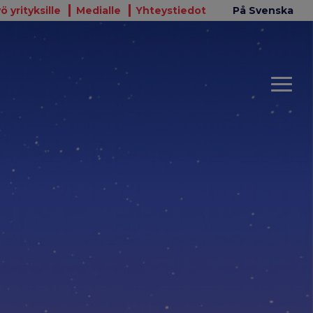
ö yrityksille
Medialle
Yhteystiedot
På Svenska