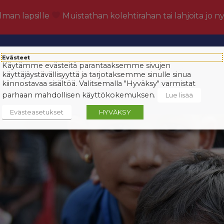
lman lapsille
Muistathan kolehtirahan tai lahjoita jo n
Evästeet
Käytämme evästeitä parantaaksemme sivujen
KATSO MUUT TILAISUUDET ›
inspis
käyttäjäystävällisyyttä ja tarjotaksemme sinulle sinua
kiinnostavaa sisältöä. Valitsemalla "Hyväksy" varmistat
parhaan mahdollisen käyttökokemuksen.
Lue lisää
Evästeasetukset
HYVÄKSY