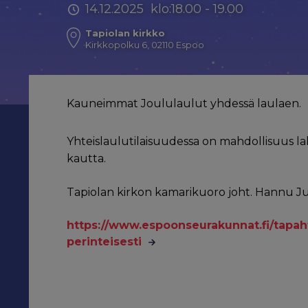
14.12.2025 klo:18.00 - 19.00
Tapiolan kirkko
Kirkkopolku 6, 02110 Espoo
Kauneimmat Joululaulut yhdessä laulaen.
Yhteislaulutilaisuudessa on mahdollisuus l
kautta.
Tapiolan kirkon kamarikuoro joht. Hannu J
https://www.espoonseurakunnat.fi/tapah
perinteisesti