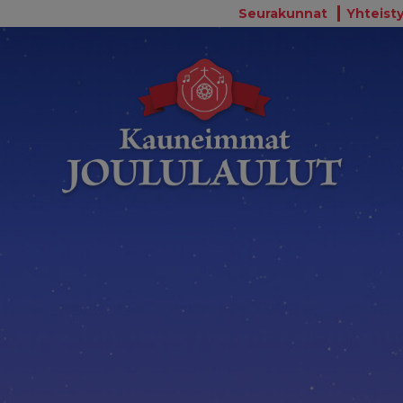
Seurakunnat
Yhteisty