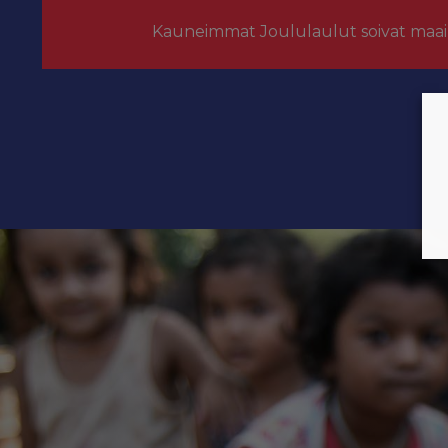
Kauneimmat Joululaulut soivat maai