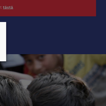
yt
tästä
.