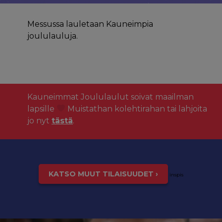
Messussa lauletaan Kauneimpia
joululauluja.
Kauneimmat Joululaulut soivat maailman
lapsille
Muistathan kolehtirahan tai lahjoita
jo nyt
tästä
.
KATSO MUUT TILAISUUDET ›
inspis