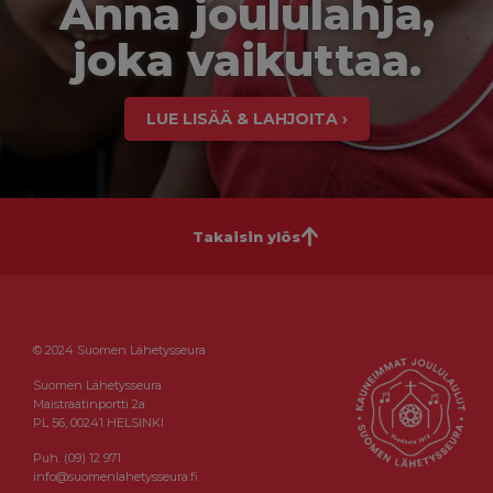
Anna joululahja,
joka vaikuttaa.
LUE LISÄÄ & LAHJOITA ›
Takaisin ylös
© 2024 Suomen Lähetysseura
Suomen Lähetysseura
Maistraatinportti 2a
PL 56, 00241 HELSINKI
Puh. (09) 12 971
info@suomenlahetysseura.fi