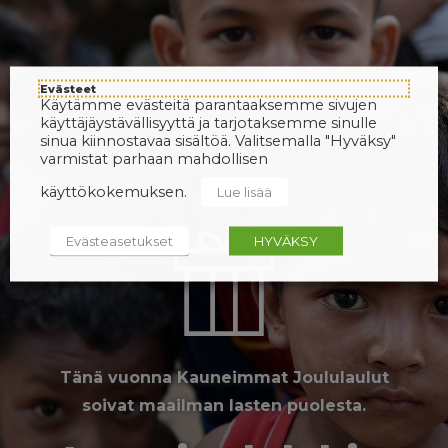
Evästeet
Käytämme evästeitä parantaaksemme sivujen
käyttäjäystävällisyyttä ja tarjotaksemme sinulle
sinua kiinnostavaa sisältöä. Valitsemalla "Hyväksy"
varmistat parhaan mahdollisen
käyttökokemuksen.
Lue lisää
Evästeasetukset
HYVÄKSY
Tänä vuonna Kauneimmat Joululaulut
soivat maailman lasten puolesta.