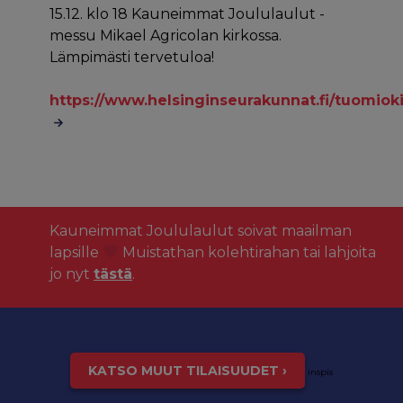
15.12. klo 18 Kauneimmat Joululaulut -
messu Mikael Agricolan kirkossa.
Lämpimästi tervetuloa!
https://www.helsinginseurakunnat.fi/tuomio
Kauneimmat Joululaulut soivat maailman
lapsille
Muistathan kolehtirahan tai lahjoita
jo nyt
tästä
.
KATSO MUUT TILAISUUDET ›
inspis