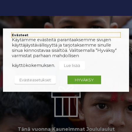
Evästeet
Käytämme evästeitä parantaaksemme sivujen
käyttäjäystävällisyyttä ja tarjotaksemme sinulle
sinua kiinnostavaa sisältöä. Valitsemalla "Hyväksy"
varmistat parhaan mahdollisen
käyttökokemuksen.
Lue lisää
Evästeasetukset
HYVÄKSY
Tänä vuonna Kauneimmat Joululaulut