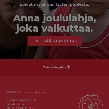
soivat maailman lasten puolesta.
Anna joululahja,
joka vaikuttaa.
LUE LISÄÄ & LAHJOITA ›
Takaisin ylös
© 2024 Suomen Lähetysseura
Suomen Lähetysseura
Maistraatinportti 2a
PL 56, 00241 HELSINKI