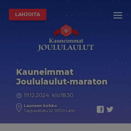
LAHJOITA
Kauneimmat
Joululaulut-maraton
19.12.2024 klo:18.30
Launeen kirkko
Tapparakatu 22, 15700 Lahti