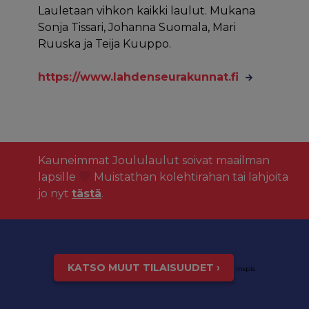
Lauletaan vihkon kaikki laulut. Mukana
Sonja Tissari, Johanna Suomala, Mari
Ruuska ja Teija Kuuppo.
https://www.lahdenseurakunnat.fi
Kauneimmat Joululaulut soivat maailman
lapsille
Muistathan kolehtirahan tai lahjoita
jo nyt
tästä
.
KATSO MUUT TILAISUUDET ›
inspis