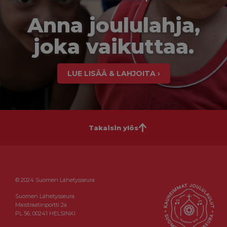
Anna joululahja,
joka vaikuttaa.
LUE LISÄÄ & LAHJOITA ›
Takaisin ylös
© 2024 Suomen Lähetysseura
Suomen Lähetysseura
Maistraatinportti 2a
PL 56, 00241 HELSINKI