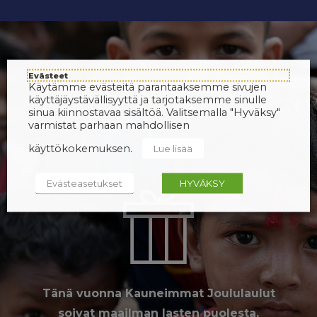
Evästeet
Käytämme evästeitä parantaaksemme sivujen
käyttäjäystävällisyyttä ja tarjotaksemme sinulle
sinua kiinnostavaa sisältöä. Valitsemalla "Hyväksy"
varmistat parhaan mahdollisen
käyttökokemuksen.
Lue lisää
Evästeasetukset
HYVÄKSY
Tänä vuonna Kauneimmat Joululaulut
soivat maailman lasten puolesta.