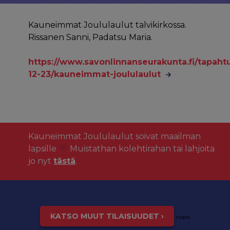
Kauneimmat Joululaulut talvikirkossa.
Rissanen Sanni, Padatsu Maria.
https://www.savonlinnanseurakunta.fi/tapah
12-23/kauneimmat-joululaulut
Kauneimmat Joululaulut soivat maailman
lapsille
Muistathan kolehtirahan tai lahjoita
jo nyt
tästä
.
KATSO MUUT TILAISUUDET ›
inspis