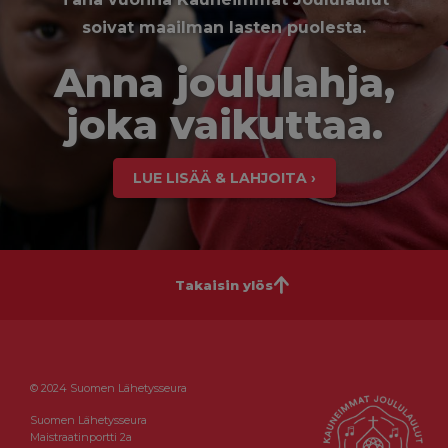
soivat maailman lasten puolesta.
Anna joululahja,
joka vaikuttaa.
LUE LISÄÄ & LAHJOITA ›
Takaisin ylös
© 2024 Suomen Lähetysseura
Suomen Lähetysseura
Maistraatinportti 2a