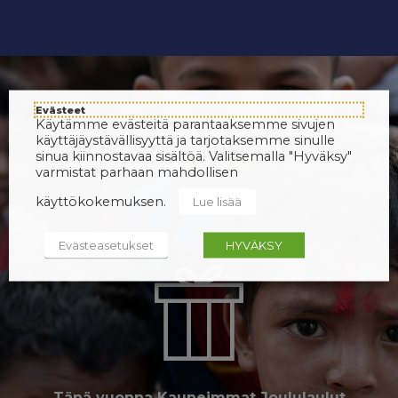
Evästeet
Käytämme evästeitä parantaaksemme sivujen
käyttäjäystävällisyyttä ja tarjotaksemme sinulle
sinua kiinnostavaa sisältöä. Valitsemalla "Hyväksy"
varmistat parhaan mahdollisen
käyttökokemuksen.
Lue lisää
Evästeasetukset
HYVÄKSY
Tänä vuonna Kauneimmat Joululaulut