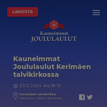
LAHJOITA
Kauneimmat
Joululaulut Kerimäen
talvikirkossa
23.12.2024 klo:18-19
Kerimäen talvikirkko
Hälväntie 1, 58200 Kerimäki