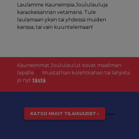
Laulamme Kauneimpia Joululauluja
karaokeisännän vetämänä. Tule
laulamaan yksin tai yhdessä muiden
kanssa, tai vain kuuntelemaan!
Kauneimmat Joululaulut soivat maailman
lapsille
Muistathan kolehtirahan tai lahjoita
jo nyt
tästä
.
KATSO MUUT TILAISUUDET ›
inspis