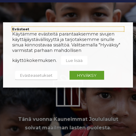
Evästeet
Käytämme evästeitä parantaaksemme sivujen
käyttäjäystävällisyyttä ja tarjotaksemme sinulle
sinua kiinnostavaa sisältöä. Valitsemalla "Hyväksy"
varmistat parhaan mahdollisen
käyttökokemuksen.
Lue lisää
Evästeasetukset
HYVÄKSY
Tänä vuonna Kauneimmat Joululaulut
soivat maailman lasten puolesta.