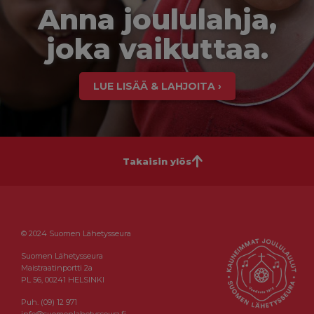
Anna joululahja,
joka vaikuttaa.
LUE LISÄÄ & LAHJOITA ›
Takaisin ylös
© 2024 Suomen Lähetysseura
Suomen Lähetysseura
Maistraatinportti 2a
PL 56, 00241 HELSINKI
Puh. (09) 12 971