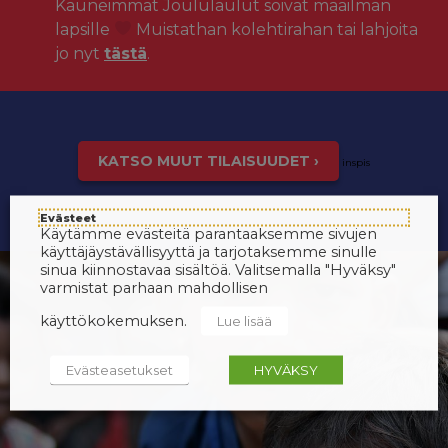
Kauneimmat Joululaulut soivat maailman
lapsille
Muistathan kolehtirahan tai lahjoita
jo nyt
tästä
.
KATSO MUUT TILAISUUDET ›
inspis
Evästeet
Käytämme evästeitä parantaaksemme sivujen
käyttäjäystävällisyyttä ja tarjotaksemme sinulle
sinua kiinnostavaa sisältöä. Valitsemalla "Hyväksy"
varmistat parhaan mahdollisen
käyttökokemuksen.
Lue lisää
Evästeasetukset
HYVÄKSY