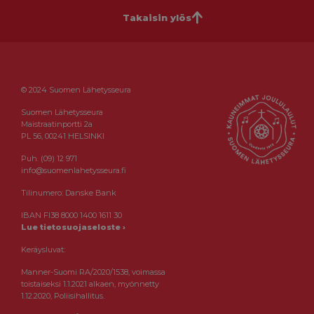
Takaisin ylös
© 2024 Suomen Lähetysseura
Suomen Lähetysseura
Maistraatinportti 2a
PL 56, 00241 HELSINKI
Puh. (09) 12 971
info@suomenlahetysseura.fi
Tilinumero: Danske Bank
IBAN FI38 8000 1400 1611 30
Lue tietosuojaseloste ›
Keräysluvat:
Manner-Suomi RA/2020/1538, voimassa
toistaiseksi 1.1.2021 alkaen, myönnetty
1.12.2020, Poliisihallitus.