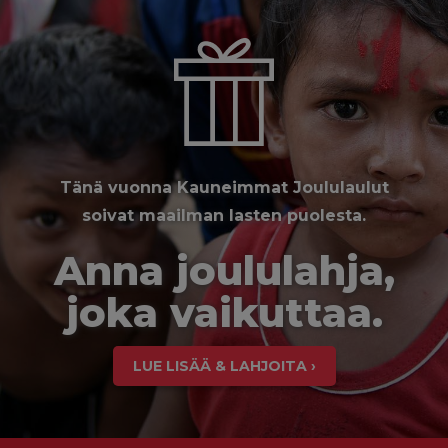
Tänä vuonna Kauneimmat Joululaulut
soivat maailman lasten puolesta.
Anna joululahja,
joka vaikuttaa.
LUE LISÄÄ & LAHJOITA ›