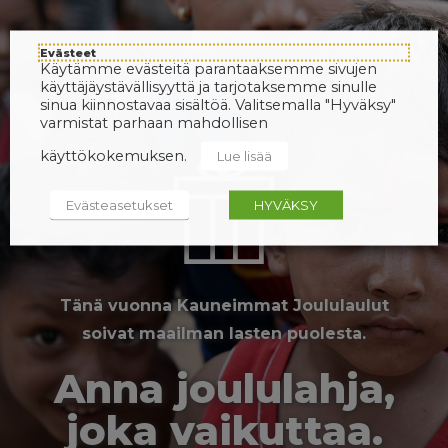
Evästeet
Käytämme evästeitä parantaaksemme sivujen
käyttäjäystävällisyyttä ja tarjotaksemme sinulle
sinua kiinnostavaa sisältöä. Valitsemalla "Hyväksy"
varmistat parhaan mahdollisen
käyttökokemuksen.
Lue lisää
Evästeasetukset
HYVÄKSY
Tänä vuonna Kauneimmat Joululaulut
soivat maailman lasten puolesta.
Anna joululahja,
joka vaikuttaa.