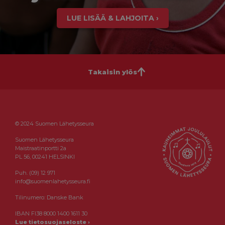
LUE LISÄÄ & LAHJOITA ›
Takaisin ylös
© 2024 Suomen Lähetysseura
Suomen Lähetysseura
Maistraatinportti 2a
PL 56, 00241 HELSINKI
Puh. (09) 12 971
info@suomenlahetysseura.fi
Tilinumero: Danske Bank
IBAN FI38 8000 1400 1611 30
Lue tietosuojaseloste ›