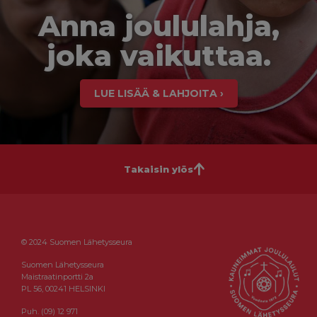
Anna joululahja,
joka vaikuttaa.
LUE LISÄÄ & LAHJOITA ›
Takaisin ylös
© 2024 Suomen Lähetysseura
Suomen Lähetysseura
Maistraatinportti 2a
PL 56, 00241 HELSINKI
Puh. (09) 12 971