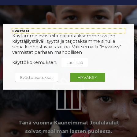
Evästeet
Käytämme evästeitä parantaaksemme sivujen
käyttäjäystävällisyyttä ja tarjotaksemme sinulle
sinua kiinnostavaa sisältöä. Valitsemalla "Hyväksy"
varmistat parhaan mahdollisen
käyttökokemuksen.
Lue lisää
Evästeasetukset
HYVÄKSY
Tänä vuonna Kauneimmat Joululaulut
soivat maailman lasten puolesta.