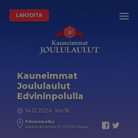
LAHJOITA
Kauneimmat
Joululaulut
Edvininpolulla
14.12.2024 klo:16
Edvininpolku
Aleksis Kiventie 57, 65300 Vaasa