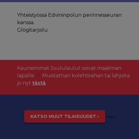
Yhteistyössä Edvininpolun perinnesseuran
kanssa.
Glögitarjoilu
Kauneimmat Joululaulut soivat maailman
lapsille
Muistathan kolehtirahan tai lahjoita
jo nyt
tästä
.
KATSO MUUT TILAISUUDET ›
inspis