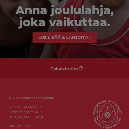
Anna joululahja,
joka vaikuttaa.
LUE LISÄÄ & LAHJOITA ›
Takaisin ylös
© 2024 Suomen Lähetysseura
Suomen Lähetysseura
Maistraatinportti 2a
PL 56, 00241 HELSINKI
Puh. (09) 12 971