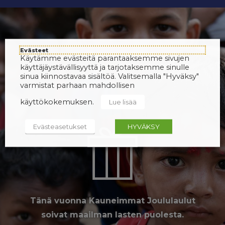
Evästeet
Käytämme evästeitä parantaaksemme sivujen
käyttäjäystävällisyyttä ja tarjotaksemme sinulle
sinua kiinnostavaa sisältöä. Valitsemalla "Hyväksy"
varmistat parhaan mahdollisen
käyttökokemuksen.
Lue lisää
Evästeasetukset
HYVÄKSY
Tänä vuonna Kauneimmat Joululaulut
soivat maailman lasten puolesta.