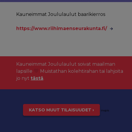
Kauneimmat Joululaulut baarikierros
https://www.riihimaenseurakunta.fi/
Kauneimmat Joululaulut soivat maailman
lapsille
Muistathan kolehtirahan tai lahjoita
jo nyt
tästä
.
KATSO MUUT TILAISUUDET ›
inspis