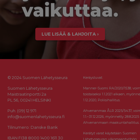
vaikuttaa.
LUE LISÄÄ & LAHJOITA ›
© 2024 Suomen Lähetysseura
Keräysluvat:
Suomen Lähetysseura
Manner-Suomi RA/2020/1538, voi
Maistraatinportti 2a
toistaiseksi 1.1.2021 alkaen, myönne
PL 56, 00241 HELSINKI
1.12.2020, Poliisihallitus.
Puh. (09) 12 971
Ahvenanmaa ÅLR 2025/5437, voi
info@suomenlahetysseura.fi
1.1.–31.12.2026, myönnetty 28.8.2025
Ahvenanmaan maakuntahallitus.
Tilinumero: Danske Bank
Kerätyt varat käytetään Suomen
IBAN FI38 8000 1400 1611 30
Lähetysseuran ulkomaantyöhön.