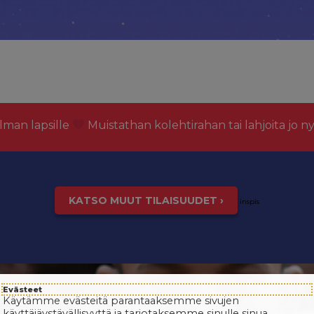
lman lapsille
Muistathan kolehtirahan tai lahjoita jo n
KATSO MUUT TILAISUUDET ›
inspis
Evästeet
Käytämme evästeitä parantaaksemme sivujen
käyttäjäystävällisyyttä ja tarjotaksemme sinulle sinua