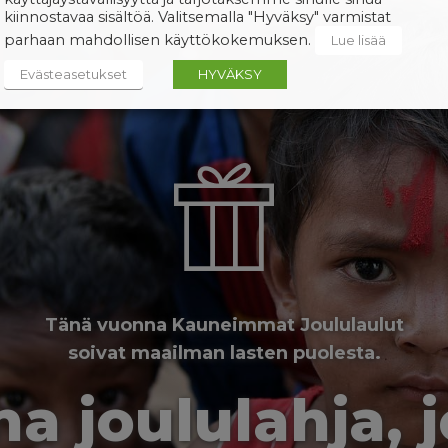
kiinnostavaa sisältöä. Valitsemalla "Hyväksy" varmistat
parhaan mahdollisen käyttökokemuksen.
Lue lisää
Evästeasetukset
HYVÄKSY
Tänä vuonna Kauneimmat Joululaulut
soivat maailman lasten puolesta.
a joululahja, 