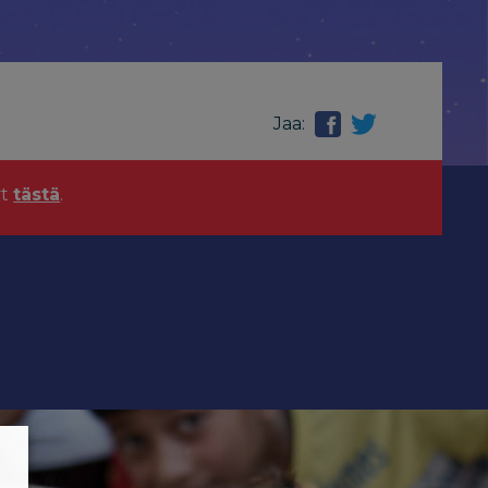
Jaa:
yt
tästä
.