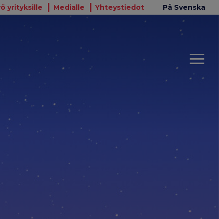
ö yrityksille
Medialle
Yhteystiedot
På Svenska