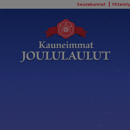
Seurakunnat
Yhteisty