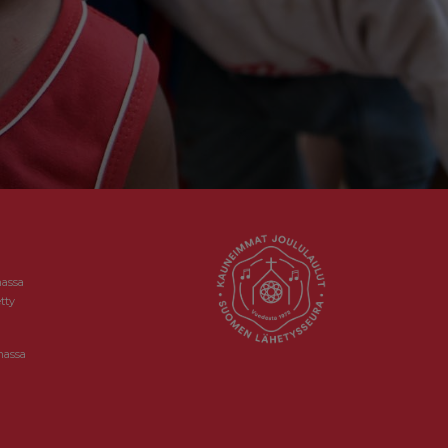
massa
tty
massa